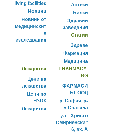
living facilities
Аптеки
Новини
Билки
Новини от
Здравни
медицинскит
заведения
е
Статии
изследвания
Здраве
Фармация
Медицина
Лекарства
PHARMACY-
BG
Цени на
лекарства
ФАРМАСИ
БГ ООД
Цени по
НЗОК
гр. София, р-
н Слатина
Лекарства
ул. „Христо
Смирненски“
6, вх. А