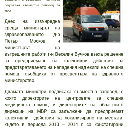
подписаха съвместна заповед за
това.
Днес на извънредна
среща министърът на
здравеопазването д-р
Петър Москов и
министърът на
вътрешните работи г-н Веселин Вучков взеха решение
за предприемане на колективни действия за
предотвратяването на нападения над екипи на спешна
помощ, съобщиха от пресцентъра на здравното
министерство.
Двамата министри подписаха съвместна заповед, с
която директорите на центровете за спешна
медицинска помощ и директорите на областните
дирекции на МВР са задължени да предприемат
колективни действия за локализиране на местата,
където в периода 2013 – 2014 г. са констатирани