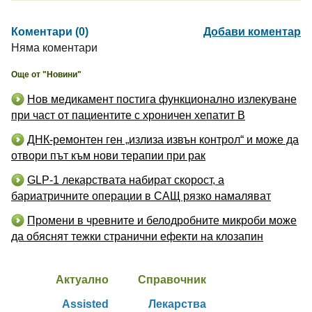
Коментари (0)
Добави коментар
Няма коментари
Още от "Новини"
Нов медикамент постига функционално излекуване
при част от пациентите с хроничен хепатит B
ДНК-ремонтен ген „излиза извън контрол“ и може да
отвори път към нови терапии при рак
GLP-1 лекарствата набират скорост, а
бариатричните операции в САЩ рязко намаляват
Промени в чревните и белодробните микроби може
да обяснят тежки странични ефекти на клозапин
Актуално
Справочник
Assisted
Лекарства