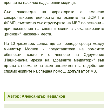
прояви на насилие над спешни медици.
Със заповедта на директорите е вменено
синхронизиране дейността на екипите на ЦСМП и
ФСМП, съответно със структурите на МВР по региони –
при посещения на спешни екипи в локализираните
„рискови“ населени места.
На 10 декември, сряда, ще се проведе среща между
министър Москов и представители на ромските
общности, както и с членове на Сдружение
„Национална мрежа на здравните медиатори“ във
връзка с поемане на ясен ангажимент за съдействие
спрямо екипите на спешна помощ, допълват от МЗ.
Автор: Александър Недялков