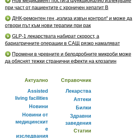
Нов медикамент постига функционално излекуване
при част от пациентите с хроничен хепатит B
ДНК-ремонтен ген „излиза извън контрол“ и може да
отвори път към нови терапии при рак
GLP-1 лекарствата набират скорост, а
бариатричните операции в САЩ рязко намаляват
Промени в чревните и белодробните микроби може
да обяснят тежки странични ефекти на клозапин
Актуално
Справочник
Assisted
Лекарства
living facilities
Аптеки
Новини
Билки
Новини от
Здравни
медицинскит
заведения
е
Статии
изследвания