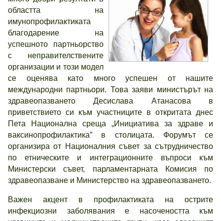
областта на
имунопрофилактиката
благодарение на
успешното партньорство
с неправителствените
организации и този модел
се оценява като много успешен от нашите
международни партньори. Това заяви министърът на
здравеопазването Десислава Атанасова в
приветствието си към участниците в откритата днес
Пета Национална среща „Инициатива за здраве и
ваксинопрофилактика” в столицата. Форумът се
организира от Националния съвет за сътрудничество
по етническите и интеграционните въпроси към
Министерски съвет, парламентарната Комисия по
здравеопазване и Министерство на здравеопазването.
Важен акцент в профилактиката на острите
инфекциозни заболявания е насочеността към