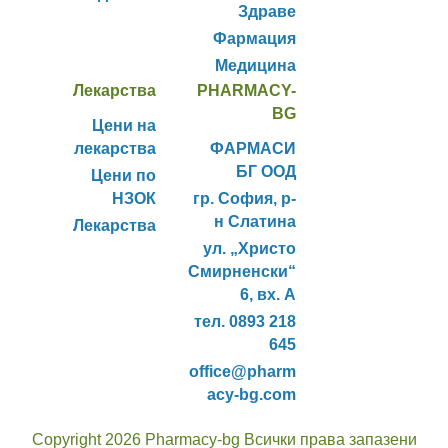
Здраве
Фармация
Медицина
Лекарства
PHARMACY-
BG
Цени на
лекарства
ФАРМАСИ
БГ ООД
Цени по
НЗОК
гр. София, р-
н Слатина
Лекарства
ул. „Христо
Смирненски“
6, вх. А
тел. 0893 218
645
office@pharm
acy-bg.com
Copyright 2026 Pharmacy-bg Всички права запазени