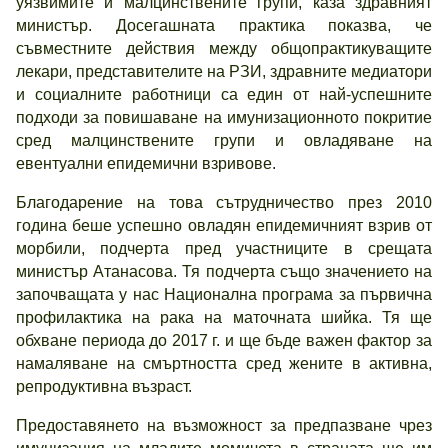
уязвимите и малцинствените групи, каза здравният
министър. Досегашната практика показва, че
съвместните действия между общопрактикуващите
лекари, представителите на РЗИ, здравните медиатори
и социалните работници са един от най-успешните
подходи за повишаване на имунизационното покритие
сред малцинствените групи и овладяване на
евентуални епидемични взривове.
Благодарение на това сътрудничество през 2010
година беше успешно овладян епидемичният взрив от
морбили, подчерта пред участниците в срещата
министър Атанасова. Тя подчерта също значението на
започващата у нас Национална програма за първична
профилактика на рака на маточната шийка. Тя ще
обхване периода до 2017 г. и ще бъде важен фактор за
намаляване на смъртността сред жените в активна,
репродуктивна възраст.
Предоставянето на възможност за предпазване чрез