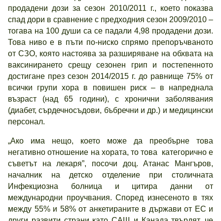
продадени дози за сезон 2010/2011 г., което показва
спад дори в сравнение с предходния сезон 2009/2010 –
тогава на 100 души са се падали 4,98 продадени дози.
Това ниво е в пъти по-ниско спрямо препоръчваното
от СЗО, която настоява за разширяване на обхвата на
ваксинирането срещу сезонен грип и постепенното
достигане през сезон 2014/2015 г. до равнище 75% от
всички групи хора в повишен риск – в напреднала
възраст (над 65 години), с хронични заболявания
(диабет, сърдечносъдови, бъбречни и др.) и медицински
персонал.
„Ако има нещо, което може да преобърне това
негативно отношение на хората, то това категорично е
съветът на лекаря”, посочи доц. Атанас Мангъров,
началник на детско отделение при столичната
Инфекциозна болница и цитира данни от
международни проучвания. Според изнесеното в тях
между 55% и 58% от анкетираните в държави от ЕС и
други развити страни като САЩ и Канада твърдят, че