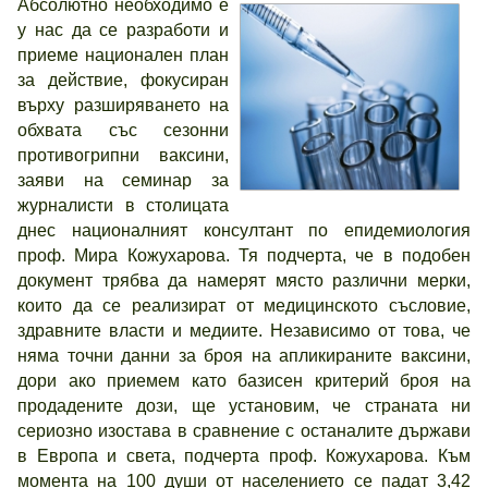
Абсолютно необходимо е
у нас да се разработи и
приеме национален план
за действие, фокусиран
върху разширяването на
обхвата със сезонни
противогрипни ваксини,
заяви на семинар за
журналисти в столицата
днес националният консултант по епидемиология
проф. Мира Кожухарова. Тя подчерта, че в подобен
документ трябва да намерят място различни мерки,
които да се реализират от медицинското съсловие,
здравните власти и медиите. Независимо от това, че
няма точни данни за броя на апликираните ваксини,
дори ако приемем като базисен критерий броя на
продадените дози, ще установим, че страната ни
сериозно изостава в сравнение с останалите държави
в Европа и света, подчерта проф. Кожухарова. Към
момента на 100 души от населението се падат 3,42