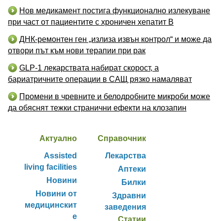
Нов медикамент постига функционално излекуване
при част от пациентите с хроничен хепатит B
ДНК-ремонтен ген „излиза извън контрол“ и може да
отвори път към нови терапии при рак
GLP-1 лекарствата набират скорост, а
бариатричните операции в САЩ рязко намаляват
Промени в чревните и белодробните микроби може
да обяснят тежки странични ефекти на клозапин
Актуално
Справочник
Assisted
Лекарства
living facilities
Аптеки
Новини
Билки
Новини от
Здравни
медицинскит
заведения
е
Статии