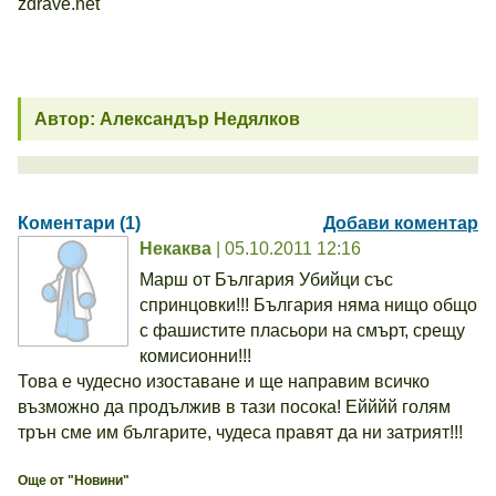
zdrave.net
Автор: Александър Недялков
Коментари (1)
Добави коментар
Некаква
| 05.10.2011 12:16
Марш от България Убийци със
спринцовки!!! България няма нищо общо
с фашистите пласьори на смърт, срещу
комисионни!!!
Това е чудесно изоставане и ще направим всичко
възможно да продължив в тази посока! Ейййй голям
трън сме им българите, чудеса правят да ни затрият!!!
Още от "Новини"