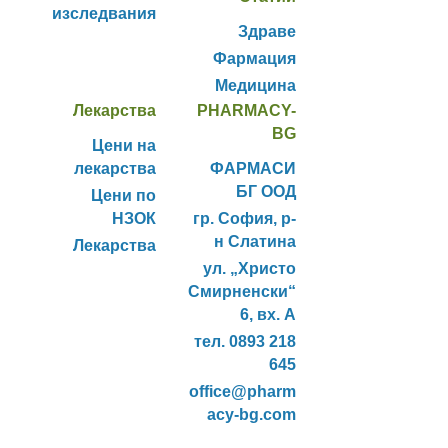
изследвания
Здраве
Фармация
Медицина
Лекарства
PHARMACY-
BG
Цени на
лекарства
ФАРМАСИ
БГ ООД
Цени по
НЗОК
гр. София, р-
н Слатина
Лекарства
ул. „Христо
Смирненски“
6, вх. А
тел. 0893 218
645
office@pharm
acy-bg.com