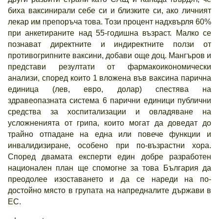
биха ваксинирали себе си и близките си, ако личният
лекар им препоръча това. Този процент надхвърля 60%
при анкетираните над 55-годишна възраст. Малко се
познават директните и индиректните ползи от
противогрипните ваксини, добави още доц. Мангъров и
представи резултати от фармакоикономически
анализи, според които 1 вложена във ваксина парична
единица (лев, евро, долар) спестява на
здравеопазната система 6 парични единици публични
средства за хоспитализации и овладяване на
усложненията от грипа, които могат да доведат до
трайно отпадане на една или повече функции и
инвалидизиране, особено при по-възрастни хора.
Според двамата експерти един добре разработен
национален план ще спомогне за това България да
преодолее изоставането и да се нареди на по-
достойно място в групата на напредналите държави в
ЕС.