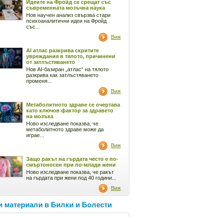
Идеите на Фройд се срещат със
съвременната мозъчна наука
Нов научен анализ свързва стари
психоаналитични идеи на Фройд
със...
Виж
AI атлас разкрива скритите
увреждания в тялото, причинени
от затлъстяването
Нов AI-базиран „атлас“ на тялото
разкрива как затлъстяването
променя...
Виж
Метаболитното здраве се очертава
като ключов фактор за здравето
на мозъка
Ново изследване показва, че
метаболитното здраве може да
играе...
Виж
Защо ракът на гърдата често е по-
смъртоносен при по-млади жени
Ново изследване показва, че ракът
на гърдата при жени под 40 години...
Виж
 материали в Билки и Болести