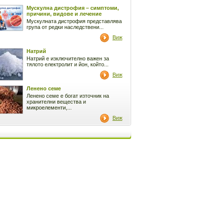
Мускулна дистрофия – симптоми,
причини, видове и лечение
Мускулната дистрофия представлява
група от редки наследствени...
Виж
Натрий
Натрий е изключително важен за
тялото електролит и йон, който...
Виж
Ленено семе
Ленено семе е богат източник на
хранителни вещества и
микроелементи,...
Виж