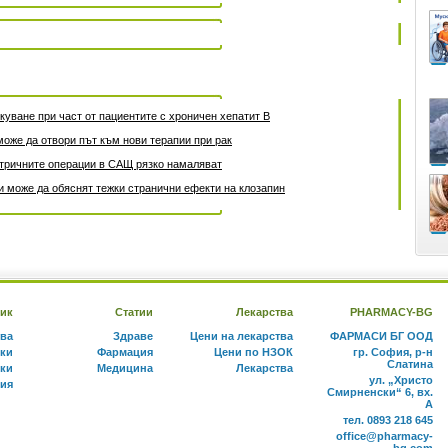
уване при част от пациентите с хроничен хепатит B
може да отвори път към нови терапии при рак
атричните операции в САЩ рязко намаляват
 може да обяснят тежки странични ефекти на клозапин
ик
Статии
Лекарства
PHARMACY-BG
тва
Здраве
Цени на лекарства
ФАРМАСИ БГ ООД
ки
Фармация
Цени по НЗОК
гр. София, р-н
Слатина
ки
Медицина
Лекарства
ул. „Христо
ния
Смирненски“ 6, вх.
А
тел. 0893 218 645
office@pharmacy-