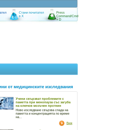
ател
Стани почитател
Press
в X
Command/Cmd
+ D
ини от медицинските изследвания
Учени свързват проблемите с
паметта при менопауза със загуба
на ключов мозъчен протеин
Ново изследване свързва спада на
паметта и концентрацията по време
на...
Виж