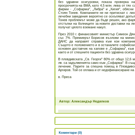
без здравни осигуровки, показа проверка н
просрочията на ВМА, като 4,5 млн. лева от тях с
фирми - „Софарма", „Либра" и „Хигия", обясни
Стоян Тонев. Компаниите не ни притискат с лих
лечебни заведения вероятно се оскъпяват допъл
Тонев проблемът може да бъде решен, ако фар
отстъпки на болниците за новите доставки на ле
получат цялото вземане накуп.
През 2010 г. финансовият министър Симеон Дян
със 7%. Премиерът Борисов възложи на минист
ДАНС да направят справка към кои компании
Същото е положението и в останалите софийск
основен доставчик на хапове е „Софарма", към 
както и от спешните пациенти без здравна осигур
В пловдивската „Св. Георги" 80% от общо 12,6 
лв. са задълженията само към „Софарма". В същ
лечение. Парите за спешна помощ в Пловдивск
Аргиров. Той се оплака и от недофинансиране на 
в. Преса
Автор: Александър Недялков
Коментари (0)