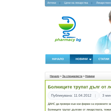
Аптеки
Цени на лекарства
Лекарствен
НАЧАЛО
НОВИНИ
СТАТИИ
Начало
>
За специалиста
>
Новини
Болниците трупат дълг от л
Публикувана: 11.04.2012
3 мин
ДАНС да провери към кои фирми са огромните з
Болниците трупат дългове от лекарствата, тежк