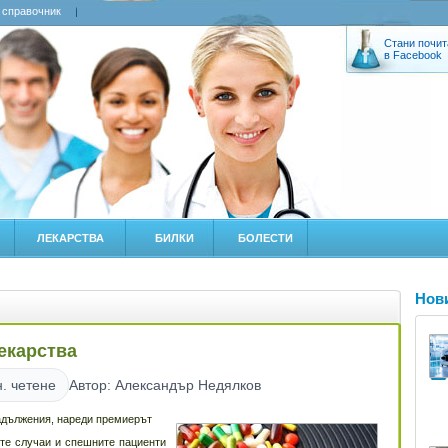
 справочник
Стани почит
в Facebook
ЛЕКАРСТВА
БИЛКИ
БОЛЕСТИ
Нов
екарства
. четене
Автор: Александър Недялков
адължения, нареди премиерът
ите случаи и спешните пациенти