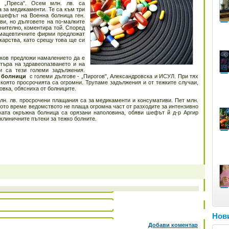
а „Преса". Осем млн. лв. са
а за медикаменти. Те са към три
 шефът на Военна болница ген.
ви, но дълговете на по-малките
нително, коментира той. Според
мацевтичните фирми предложат
карства, като срещу това ще си
ков предложи намалението да е
ъра на здравеопазването и на
 са тези големи задължения.
и
болници
с големи дългове - „Пирогов", Александровска и ИСУЛ. При тях
която просрочията са огромни. Трупаме задължения и от тежките случаи,
овка, обясниха от болниците.
млн. лв. просрочени плащания са за медикаменти и консумативи. Пет млн.
ото време ведомството не плаща огромна част от разходите за интензивно
ата окръжна болница са орязани наполовина, обяви шефът й д-р Аргир
клиничните пътеки за тежко болните.
Нови
Добави коментар