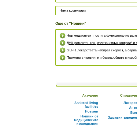
Няма коментари
Още от "Новини"
Нов медикамент постига функционално излек
ДНК-ремонтен ген „излиза извън контрол“ и 
GLP-1 лекарствата набират скорост, а бари
Промени в чревните и белодробните микроби
Актуално
Справочн
Assisted living
Лекарс
facilities
Апте
Новини
Бил
Новини от
Здравни заведе
медицинските
изследвания