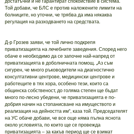
достатъчни и не гарантират спокойствие в система.
Той добави, че БЛС е против наложените лимити на
болниците, но уточни, че трябва да има някаква
регулация на разходването на средствата.
Д-р Грозев заяви, че той лично подкрепя
приватизацията на лечебните заведения. Според него
обаче е необходимо да се започне най-напред от
приватизацията в доболничната помощ. „Аз съм
сигурен, че много ръководители на диагностично
консултативни центрове, медицински центрове и
работещите в тях хора, особено тези, които са
общинска собственост, до голяма степен ще бъдат
много по-лесно убедени, че приватизацията е по-
добрия начин на стопанисване на имуществото и
реализация на дейността им“, каза той. Председателят
на УС обаче добави, че все още няма пълна яснота
около условията, по които ще се провежда
приватизацията – за какъв период ще се взимат