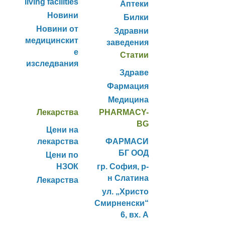
living facilities
Аптеки
Новини
Билки
Новини от
Здравни
медицинскит
заведения
е
Статии
изследвания
Здраве
Фармация
Медицина
Лекарства
PHARMACY-
BG
Цени на
лекарства
ФАРМАСИ
БГ ООД
Цени по
НЗОК
гр. София, р-
н Слатина
Лекарства
ул. „Христо
Смирненски“
6, вх. А