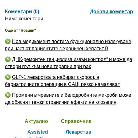
Коментари (0)
Добави коментар
Няма коментари
Още от "Новини"
Нов медикамент постига функционално излекуване
при част от пациентите с хроничен хепатит B
ДНК-ремонтен ген „излиза извън контрол“ и може да
отвори път към нови терапии при рак
GLP-1 лекарствата набират скорост, а
бариатричните операции в САЩ рязко намаляват
Промени в чревните и белодробните микроби може
да обяснят тежки странични ефекти на клозапин
Актуално
Справочник
Assisted
Лекарства