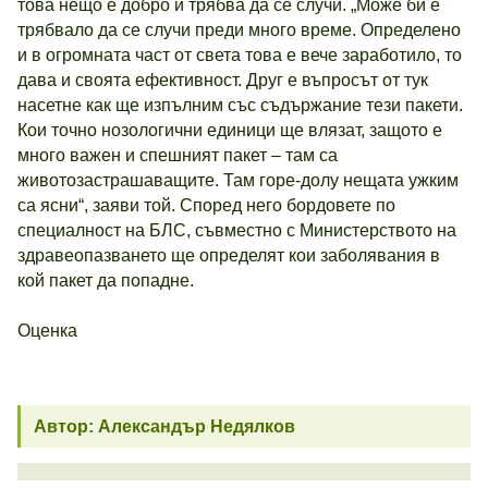
това нещо е добро и трябва да се случи. „Може би е
трябвало да се случи преди много време. Определено
и в огромната част от света това е вече заработило, то
дава и своята ефективност. Друг е въпросът от тук
насетне как ще изпълним със съдържание тези пакети.
Кои точно нозологични единици ще влязат, защото е
много важен и спешният пакет – там са
животозастрашаващите. Там горе-долу нещата ужким
са ясни“, заяви той. Според него бордовете по
специалност на БЛС, съвместно с Министерството на
здравеопазването ще определят кои заболявания в
кой пакет да попадне.
Оценка
Автор: Александър Недялков