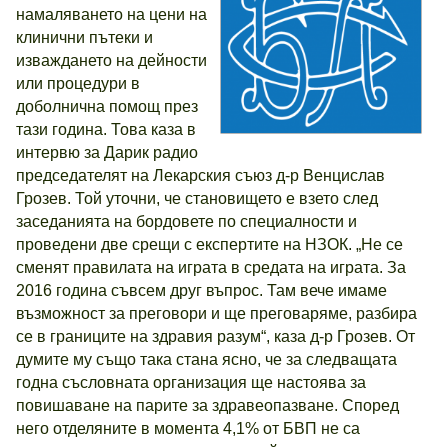
намаляването на цени на
клинични пътеки и
изваждането на дейности
или процедури в
доболнична помощ през
тази година. Това каза в
интервю за Дарик радио
председателят на Лекарския съюз д-р Венцислав
Грозев. Той уточни, че становището е взето след
заседанията на бордовете по специалности и
проведени две срещи с експертите на НЗОК. „Не се
сменят правилата на играта в средата на играта. За
2016 година съвсем друг въпрос. Там вече имаме
възможност за преговори и ще преговаряме, разбира
се в границите на здравия разум“, каза д-р Грозев. От
думите му също така стана ясно, че за следващата
годна съсловната организация ще настоява за
повишаване на парите за здравеопазване. Според
него отделяните в момента 4,1% от БВП не са