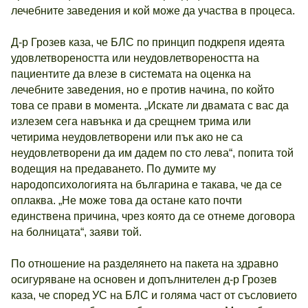
лечебните заведения и кой може да участва в процеса.
Д-р Грозев каза, че БЛС по принцип подкрепя идеята
удовлетвореността или неудовлетвореността на
пациентите да влезе в системата на оценка на
лечебните заведения, но е против начина, по който
това се прави в момента. „Искате ли двамата с вас да
излезем сега навънка и да срещнем трима или
четирима неудовлетворени или пък ако не са
неудовлетворени да им дадем по сто лева“, попита той
водещия на предаването. По думите му
народопсихологията на българина е такава, че да се
оплаква. „Не може това да остане като почти
единствена причина, чрез която да се отнеме договора
на болницата“, заяви той.
По отношение на разделянето на пакета на здравно
осигуряване на основен и допълнителен д-р Грозев
каза, че според УС на БЛС и голяма част от съсловието