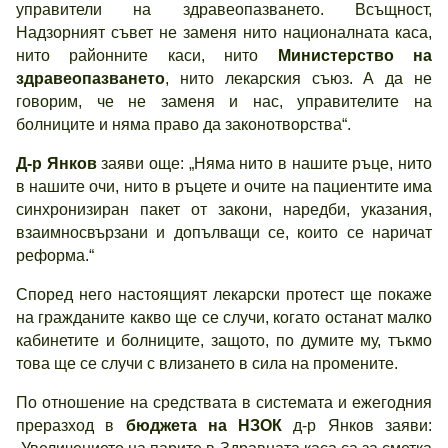
управители на здравеопазването. Всъщност,
Надзорният съвет не заменя нито националната каса,
нито районните каси, нито
Министерство на
здравеопазването
, нито лекарския съюз. А да не
говорим, че не заменя и нас, управителите на
болниците и няма право да законотворства“.
Д-р Янков
заяви още: „Няма нито в нашите ръце, нито
в нашите очи, нито в ръцете и очите на пациентите има
синхронизиран пакет от закони, наредби, указания,
взаимносвързани и допълващи се, които се наричат
реформа.“
Според него настоящият лекарски протест ще покаже
на гражданите какво ще се случи, когато останат малко
кабинетите и болниците, защото, по думите му, тъкмо
това ще се случи с влизането в сила на промените.
По отношение на средствата в системата и ежегодния
преразход в
бюджета на НЗОК
д-р Янков заяви: