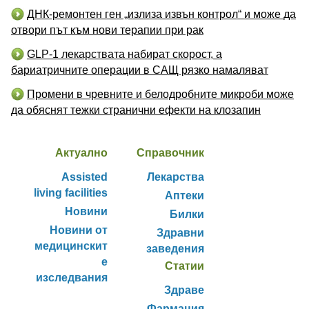
ДНК-ремонтен ген „излиза извън контрол“ и може да
отвори път към нови терапии при рак
GLP-1 лекарствата набират скорост, а
бариатричните операции в САЩ рязко намаляват
Промени в чревните и белодробните микроби може
да обяснят тежки странични ефекти на клозапин
Актуално
Справочник
Assisted
Лекарства
living facilities
Аптеки
Новини
Билки
Новини от
Здравни
медицинскит
заведения
е
Статии
изследвания
Здраве
Фармация