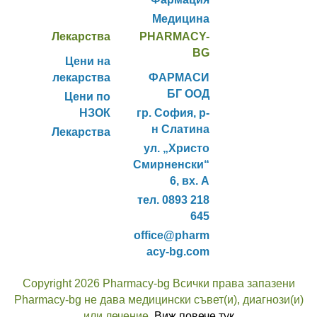
Медицина
Лекарства
PHARMACY-
BG
Цени на
лекарства
ФАРМАСИ
БГ ООД
Цени по
НЗОК
гр. София, р-
н Слатина
Лекарства
ул. „Христо
Смирненски“
6, вх. А
тел. 0893 218
645
office@pharm
acy-bg.com
Copyright 2026 Pharmacy-bg Всички права запазени
Pharmacy-bg не дава медицински съвет(и), диагнози(и)
или лечение.
Виж повече тук