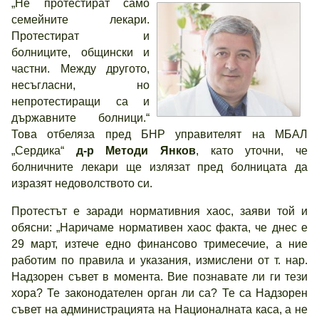
„Не протестират само
семейните лекари.
Протестират и
болниците, общински и
частни. Между другото,
несъгласни, но
непротестиращи са и
държавните болници.“
Това отбеляза пред БНР управителят на МБАЛ
„Сердика“
д-р Методи Янков
, като уточни, че
болничните лекари ще излязат пред болницата да
изразят недоволството си.
Протестът е заради нормативния хаос, заяви той и
обясни: „Наричаме нормативен хаос факта, че днес е
29 март, изтече едно финансово тримесечие, а ние
работим по правила и указания, измислени от т. нар.
Надзорен съвет в момента. Вие познавате ли ги тези
хора? Те законодателен орган ли са? Те са Надзорен
съвет на администрацията на Националната каса, а не