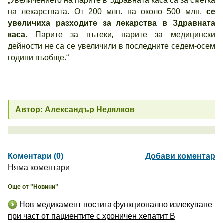
„Увеличението на парите в Здравната каса са за сметка
на лекарствата. От 200 млн. на около 500 млн.
се
увеличиха разходите за лекарства в Здравната
каса
. Парите за пътеки, парите за медицински
дейности не са се увеличили в последните седем-осем
години въобще.“
Автор: Александър Недялков
Коментари (0)
Добави коментар
Няма коментари
Още от "Новини"
Нов медикамент постига функционално излекуване
при част от пациентите с хроничен хепатит B