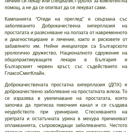
личния си лекар или специалист-уролог за компетентна
помощ, а не да се опитват да се лекуват сами.
Кампанията “Отиди на преглед” е свързана със
заболяването Доброкачествена хиперплазия на
простатата и разясняване на ползата от навременното
и диагностициране и лечение, както и рисковете от
забавянето им. Нейни инициатори са Българското
урологично дружество, Националното сдружение на
общопрактикуващите лекари в България и
Българският червен кръст, със съдействието на
ГлаксоСмитКлайн.
Доброкачествената простатна хиперплазия (ДПХ) е
доброкачествено заболяване на простатната жлеза. То
се изразява в увеличаване на простатата, която
започва да притиска пикочния канал и се създава
неудобството при уриниране. Стесняването на
уретрата и остатъчната урина в мехура причиняват
оплакванията, съпровождащи заболяването. Честото