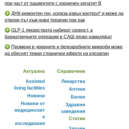
при част от пациентите с хроничен хепатит B
ДНК-ремонтен ген „излиза извън контрол“ и може да
отвори път към нови терапии при рак
GLP-1 лекарствата набират скорост, а
бариатричните операции в САЩ рязко намаляват
Промени в чревните и белодробните микроби може
да обяснят тежки странични ефекти на клозапин
Актуално
Справочник
Assisted
Лекарства
living facilities
Аптеки
Новини
Билки
Новини от
Здравни
медицинскит
заведения
е
Статии
изследвания
Здраве