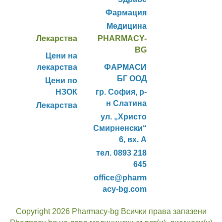
Фармация
Медицина
Лекарства
PHARMACY-
BG
Цени на
лекарства
ФАРМАСИ
БГ ООД
Цени по
НЗОК
гр. София, р-
н Слатина
Лекарства
ул. „Христо
Смирненски“
6, вх. А
тел. 0893 218
645
office@pharm
acy-bg.com
Copyright 2026 Pharmacy-bg Всички права запазени