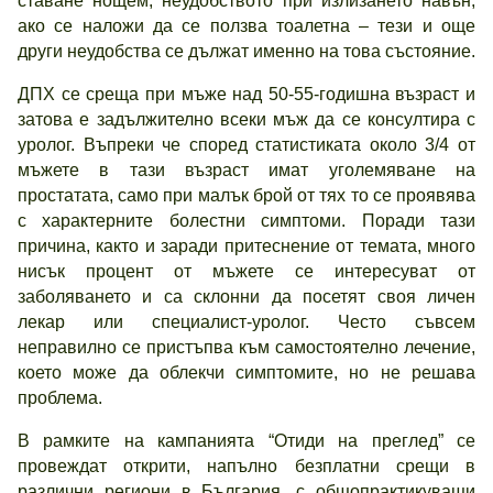
ставане нощем, неудобството при излизането навън,
ако се наложи да се ползва тоалетна – тези и още
други неудобства се дължат именно на това състояние.
ДПХ се среща при мъже над 50-55-годишна възраст и
затова е задължително всеки мъж да се консултира с
уролог. Въпреки че според статистиката около 3/4 от
мъжете в тази възраст имат уголемяване на
простатата, само при малък брой от тях то се проявява
с характерните болестни симптоми. Поради тази
причина, както и заради притеснение от темата, много
нисък процент от мъжете се интересуват от
заболяването и са склонни да посетят своя личен
лекар или специалист-уролог. Често съвсем
неправилно се пристъпва към самостоятелно лечение,
което може да облекчи симптомите, но не решава
проблема.
В рамките на кампанията “Отиди на преглед” се
провеждат открити, напълно безплатни срещи в
различни региони в България, с общопрактикуващи