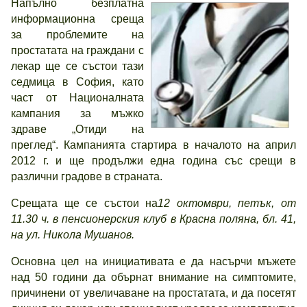
Напълно безплатна
информационна среща
за проблемите на
простатата на граждани с
лекар ще се състои тази
седмица в София, като
част от Националната
кампания за мъжко
здраве „Отиди на
преглед“. Кампанията стартира в началото на април
2012 г. и ще продължи една година със срещи в
различни градове в страната.
Срещата ще се състои на
12 октомври, петък, от
11.30 ч. в пенсионерския клуб в Красна поляна, бл. 41,
на ул. Никола Мушанов.
Основна цел на инициативата е да насърчи мъжете
над 50 години да обърнат внимание на симптомите,
причинени от увеличаване на простатата, и да посетят