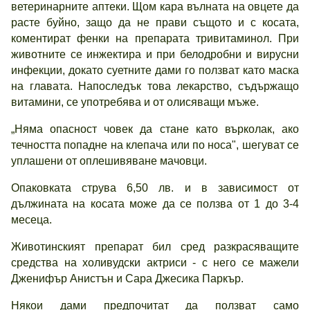
ветеринарните аптеки. Щом кара вълната на овцете да
расте буйно, защо да не прави същото и с косата,
коментират фенки на препарата тривитаминол. При
животните се инжектира и при белодробни и вирусни
инфекции, докато суетните дами го ползват като маска
на главата. Напоследък това лекарство, съдържащо
витамини, се употребява и от олисяващи мъже.
„Няма опасност човек да стане като върколак, ако
течността попадне на клепача или по носа", шегуват се
уплашени от оплешивяване мачовци.
Опаковката струва 6,50 лв. и в зависимост от
дължината на косата може да се ползва от 1 до 3-4
месеца.
Животинският препарат бил сред разкрасяващите
средства на холивудски актриси - с него се мажели
Дженифър Анистън и Сара Джесика Паркър.
Някои дами предпочитат да ползват само