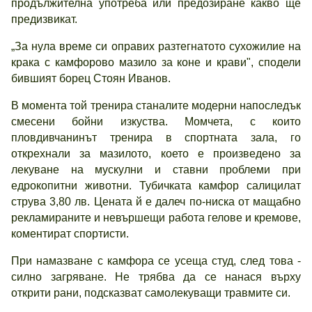
продължителна употреба или предозиране какво ще
предизвикат.
„За нула време си оправих разтегнатото сухожилие на
крака с камфорово мазило за коне и крави", сподели
бившият борец Стоян Иванов.
В момента той тренира станалите модерни напоследък
смесени бойни изкуства. Момчета, с които
пловдивчанинът тренира в спортната зала, го
открехнали за мазилото, което е произведено за
лекуване на мускулни и ставни проблеми при
едрокопитни животни. Тубичката камфор салицилат
струва 3,80 лв. Цената й е далеч по-ниска от мащабно
рекламираните и невършещи работа гелове и кремове,
коментират спортисти.
При намазване с камфора се усеща студ, след това -
силно загряване. Не трябва да се нанася върху
открити рани, подсказват самолекуващи травмите си.