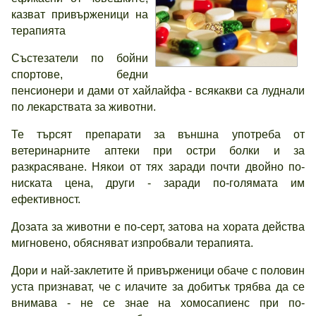
казват привърженици на
терапията
Състезатели по бойни
спортове, бедни
пенсионери и дами от хайлайфа - всякакви са луднали
по лекарствата за животни.
Те търсят препарати за външна употреба от
ветеринарните аптеки при остри болки и за
разкрасяване. Някои от тях заради почти двойно по-
ниската цена, други - заради по-голямата им
ефективност.
Дозата за животни е по-серт, затова на хората действа
мигновено, обясняват изпробвали терапията.
Дори и най-заклетите й привърженици обаче с половин
уста признават, че с илачите за добитък трябва да се
внимава - не се знае на хомосапиенс при по-