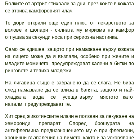
Болките от артрит стихвали за дни, през които в кожата
се втрива камфоровият илач.
Те дори открили още един плюс от лекарството за
волове и шопари - силната му миризма на камфор
отпушва за секунди носа при сериозна настинка.
Само се вдишва, защото при намазване върху кожата
на лицето може да я възпали, особено при жените и
младите момичета, предупреждават калени в битки по
ринговете и тепиха младежи.
На лигавица също е забранено да се слага. Не бива
след намазване да се влиза в банята, защото и най-
хладката вода се усеща върху мястото като
напалм, предупреждават те.
Хит сред животинските илачи е ползван за лекуване на
хемороиди препарат Според брошурата на
антифлегмина предназначението му е при флегмони,
хронични възпаления на вимето, както и за ускоряване