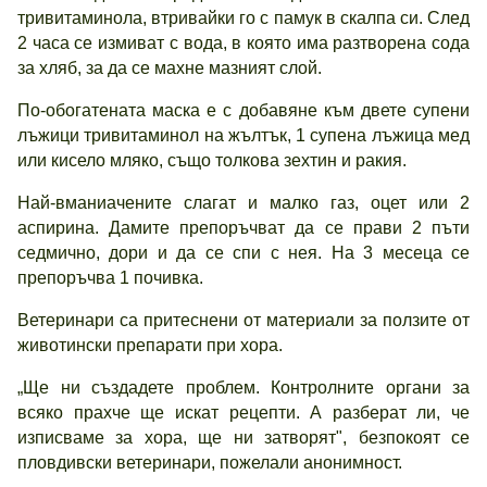
тривитаминола, втривайки го с памук в скалпа си. След
2 часа се измиват с вода, в която има разтворена сода
за хляб, за да се махне мазният слой.
По-обогатената маска е с добавяне към двете супени
лъжици тривитаминол на жълтък, 1 супена лъжица мед
или кисело мляко, също толкова зехтин и ракия.
Най-вманиачените слагат и малко газ, оцет или 2
аспирина. Дамите препоръчват да се прави 2 пъти
седмично, дори и да се спи с нея. На 3 месеца се
препоръчва 1 почивка.
Ветеринари са притеснени от материали за ползите от
животински препарати при хора.
„Ще ни създадете проблем. Контролните органи за
всяко прахче ще искат рецепти. А разберат ли, че
изписваме за хора, ще ни затворят", безпокоят се
пловдивски ветеринари, пожелали анонимност.