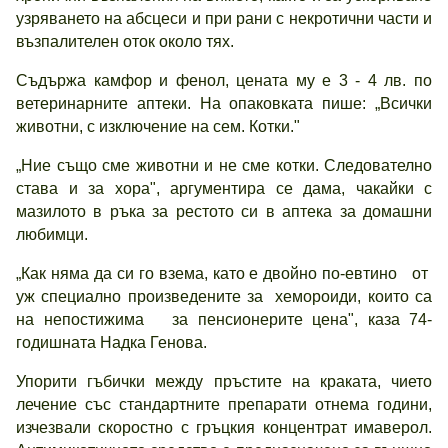
узряването на абсцеси и при рани с некротични части и
възпалителен оток около тях.
Съдържа камфор и фенол, цената му е 3 - 4 лв. по
ветеринарните аптеки. На опаковката пише: „Всички
животни, с изключение на сем. Котки."
„Ние също сме животни и не сме котки. Следователно
става и за хора", аргументира се дама, чакайки с
мазилото в ръка за рестото си в аптека за домашни
любимци.
„Как няма да си го взема, като е двойно по-евтино от
уж специално произведените за хемороиди, които са
на непостижима за пенсионерите цена", каза 74-
годишната Надка Генова.
Упорити гъбички между пръстите на краката, чието
лечение със стандартните препарати отнема години,
изчезвали скоростно с гръцкия концентрат имаверол.