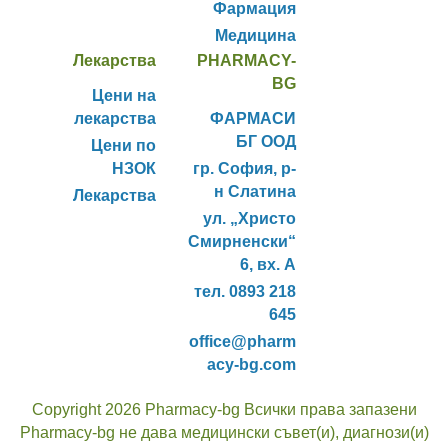
Фармация
Медицина
Лекарства
PHARMACY-
BG
Цени на
лекарства
ФАРМАСИ
БГ ООД
Цени по
НЗОК
гр. София, р-
н Слатина
Лекарства
ул. „Христо
Смирненски“
6, вх. А
тел. 0893 218
645
office@pharm
acy-bg.com
Copyright 2026 Pharmacy-bg Всички права запазени
Pharmacy-bg не дава медицински съвет(и), диагнози(и)