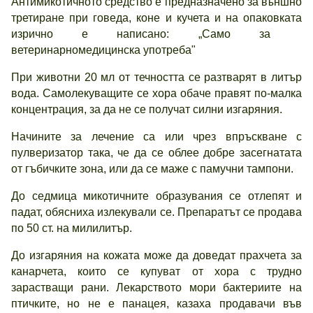
Антимикотичното средство е предназначено за външно
третиране при говеда, коне и кучета и на опаковката
изрично е написано: „Само за
ветеринарномедицинска употреба"
При животни 20 мл от течността се разтварят в литър
вода. Самолекуващите се хора обаче правят по-малка
концентрация, за да не се получат силни изгаряния.
Начините за лечение са или чрез впръскване с
пулверизатор така, че да се облее добре засегнатата
от гъбичките зона, или да се маже с памучни тампони.
До седмица микотичните образувания се отлепят и
падат, обясниха излекували се. Препаратът се продава
по 50 ст. на милилитър.
До изгаряния на кожата може да доведат прахчета за
канарчета, които се купуват от хора с трудно
зарастващи рани. Лекарството мори бактериите на
птичките, но не е панацея, казаха продавачи във