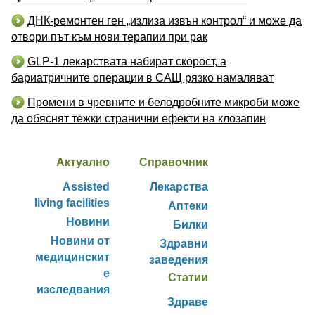
ДНК-ремонтен ген „излиза извън контрол“ и може да
отвори път към нови терапии при рак
GLP-1 лекарствата набират скорост, а
бариатричните операции в САЩ рязко намаляват
Промени в чревните и белодробните микроби може
да обяснят тежки странични ефекти на клозапин
Актуално
Справочник
Assisted
Лекарства
living facilities
Аптеки
Новини
Билки
Новини от
Здравни
медицинскит
заведения
е
Статии
изследвания
Здраве