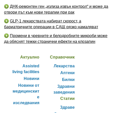
ДНК-ремонтен ген „излиза извън контрол“ и може да
отвори път към нови терапии при рак
GLP-1 лекарствата набират скорост, а
бариатричните операции в САЩ рязко намаляват
Промени в чревните и белодробните микроби може
да обяснят тежки странични ефекти на клозапин
Актуално
Справочник
Assisted
Лекарства
living facilities
Аптеки
Новини
Билки
Новини от
Здравни
медицинскит
заведения
е
Статии
изследвания
Здраве