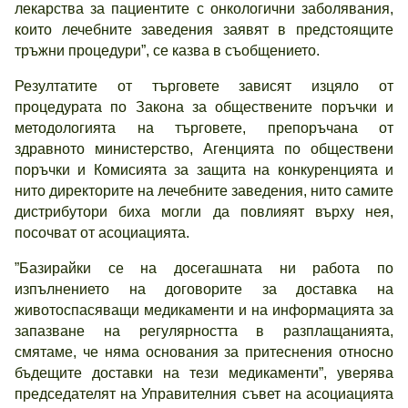
лекарства за пациентите с онкологични заболявания,
които лечебните заведения заявят в предстоящите
тръжни процедури”, се казва в съобщението.
Резултатите от търговете зависят изцяло от
процедурата по Закона за обществените поръчки и
методологията на търговете, препоръчана от
здравното министерство, Агенцията по обществени
поръчки и Комисията за защита на конкуренцията и
нито директорите на лечебните заведения, нито самите
дистрибутори биха могли да повлияят върху нея,
посочват от асоциацията.
”Базирайки се на досегашната ни работа по
изпълнението на договорите за доставка на
животоспасяващи медикаменти и на информацията за
запазване на регулярността в разплащанията,
смятаме, че няма основания за притеснения относно
бъдещите доставки на тези медикаменти”, уверява
председателят на Управителния съвет на асоциацията