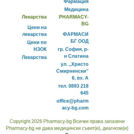
Фармация
Медицина
Лекарства
PHARMACY-
BG
Цени на
лекарства
ФАРМАСИ
БГ ООД
Цени по
НЗОК
гр. София, р-
н Слатина
Лекарства
ул. „Христо
Смирненски“
6, вх. А
тел. 0893 218
645
office@pharm
acy-bg.com
Copyright 2026 Pharmacy-bg Всички права запазени
Pharmacy-bg не дава медицински съвет(и), диагнози(и)