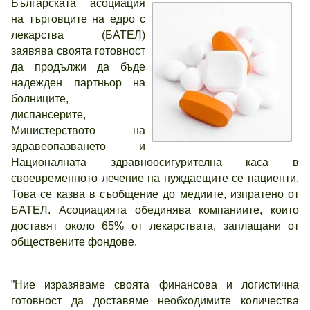
Българската асоциация
на търговците на едро с
лекарства (БАТЕЛ)
заявява своята готовност
да продължи да бъде
надежден партньор на
болниците,
диспансерите,
Министерството на
здравеопазването и
Националната здравноосигурителна каса в
своевременното лечение на нуждаещите се пациенти.
Това се казва в съобщение до медиите, изпратено от
БАТЕЛ. Асоциацията обединява компаниите, които
доставят около 65% от лекарствата, заплащани от
обществените фондове.
”Ние изразяваме своята финансова и логистична
готовност да доставяме необходимите количества