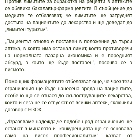
Против лимитите за обработка на рецепти в аптеките
се обявиха бакалавър-фармацевтите. В съобщение до
медиите те отбелязват, че лимитите ще затруднят
достъпа на пациентите до лекарства и ще доведат до
„лимитен туризъм”.
„Пациентът отново е поставен в положение да търси
аптека, в която има останал лимит, което противоречи
на нормалната пазарна икономика и е поредният
абсурд, в които ще бъде поставен”, посочва се в
писмото.
Помощник-фармацевтите отбелязват още, че чрез тези
ограничения ще бъде нанесена вреда на пациентите,
особено що се отнася до скъпоструващите лекарства,
които и сега не се отпускат от всички аптеки, сключили
договор с НЗОК.
„Изразяваме надежда,че подобен род ограничения ще
останат в миналото и конкуренцията ще се основава
само на висок професионализъм”, казват от