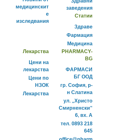
Здравни
медицинскит
заведения
е
Статии
изследвания
Здраве
Фармация
Медицина
Лекарства
PHARMACY-
BG
Цени на
лекарства
ФАРМАСИ
БГ ООД
Цени по
НЗОК
гр. София, р-
н Слатина
Лекарства
ул. „Христо
Смирненски“
6, вх. А
тел. 0893 218
645
office@pharm