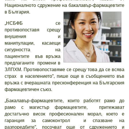
Националното сдружение на бакалавър-фармацевтите
в България.
„НСБФБ се
противопоставя срещу
внушения и
манипулации, касаещи
сигурността на
пациентите във връзка
предлаганите промени в
ЗЛПХМ. Противопоставяме се срещу това да се всява
страх в населението”, пише още в съобщението във
връзка с вчерашната
пресконференция
на Българския
фармацевтичен съюз.
„Бакалавър-фармацевтите, които работят рамо до
рамо с магистър фармацевтите, притежават
достатъчно висок професионален морал, което е
гаранция за самоконтрол и спазване на
разпоредбите”, посочват още от сдружението и