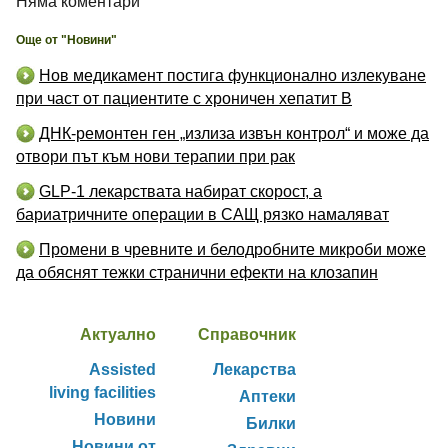
Няма коментари
Още от "Новини"
Нов медикамент постига функционално излекуване
при част от пациентите с хроничен хепатит B
ДНК-ремонтен ген „излиза извън контрол“ и може да
отвори път към нови терапии при рак
GLP-1 лекарствата набират скорост, а
бариатричните операции в САЩ рязко намаляват
Промени в чревните и белодробните микроби може
да обяснят тежки странични ефекти на клозапин
Актуално
Справочник
Assisted
Лекарства
living facilities
Аптеки
Новини
Билки
Новини от