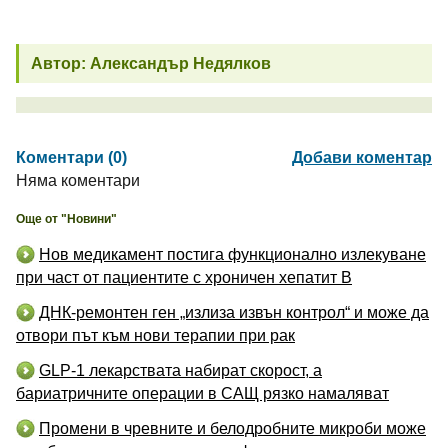
Автор: Александър Недялков
Коментари (0)
Добави коментар
Няма коментари
Още от "Новини"
Нов медикамент постига функционално излекуване
при част от пациентите с хроничен хепатит B
ДНК-ремонтен ген „излиза извън контрол“ и може да
отвори път към нови терапии при рак
GLP-1 лекарствата набират скорост, а
бариатричните операции в САЩ рязко намаляват
Промени в чревните и белодробните микроби може