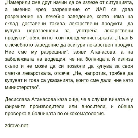
„Намерили сме друг начин да се излезе от ситуацията,
а именно чрез разрешение от ИАЛ се дава
разрешение на лечебно заведение, което няма на
склад доставени такива лекарствени продукти, да
купува неразрешени за употреба лекарствени
продукти”, обясни по този повод министърката. „План Б
е лечебното заведение да осигури лекарствен продукт.
Ние сме му разрешили”, заяви Атанасова, а на
забележката на водещия, че на болницата й излиза
скъпо и не може да си позволи да купува за своя
сметка лекарствата, отсече: „Не, напротив, трябва да
купуват и това са указанията, които сме дали ние като
министерство”.
Десислава Атанасова каза още, че в случая вината е у
фирмите производители или вносители, и обеща
проверка в болницата по онкохематология.
zdrave.net