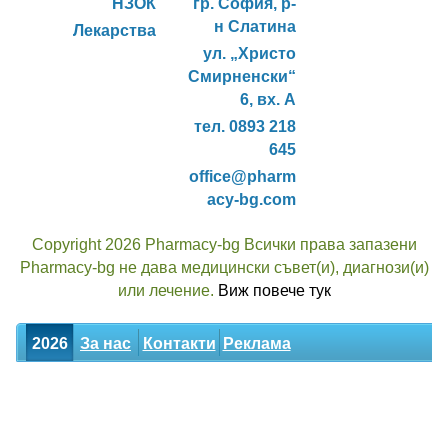
НЗОК
гр. София, р-
н Слатина
Лекарства
ул. „Христо
Смирненски“
6, вх. А
тел. 0893 218
645
office@pharm
acy-bg.com
Copyright 2026 Pharmacy-bg Всички права запазени
Pharmacy-bg не дава медицински съвет(и), диагнози(и)
или лечение.
Виж повече тук
2026
За нас
Контакти
Реклама
Новини
Статии
Билки
Декларация за поверителност