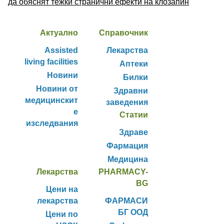
да обяснят тежки странични ефекти на клозапин
Актуално
Справочник
Assisted
Лекарства
living facilities
Аптеки
Новини
Билки
Новини от
Здравни
медицинскит
заведения
е
Статии
изследвания
Здраве
Фармация
Медицина
Лекарства
PHARMACY-
BG
Цени на
лекарства
ФАРМАСИ
БГ ООД
Цени по