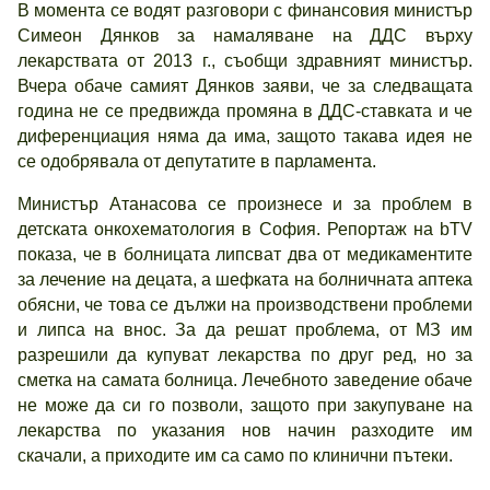
В момента се водят разговори с финансовия министър
Симеон Дянков за намаляване на ДДС върху
лекарствата от 2013 г., съобщи здравният министър.
Вчера обаче самият Дянков заяви, че за следващата
година не се предвижда промяна в ДДС-ставката и че
диференциация няма да има, защото такава идея не
се одобрявала от депутатите в парламента.
Министър Атанасова се произнесе и за проблем в
детската онкохематология в София. Репортаж на bTV
показа, че в болницата липсват два от медикаментите
за лечение на децата, а шефката на болничната аптека
обясни, че това се дължи на производствени проблеми
и липса на внос. За да решат проблема, от МЗ им
разрешили да купуват лекарства по друг ред, но за
сметка на самата болница. Лечебното заведение обаче
не може да си го позволи, защото при закупуване на
лекарства по указания нов начин разходите им
скачали, а приходите им са само по клинични пътеки.