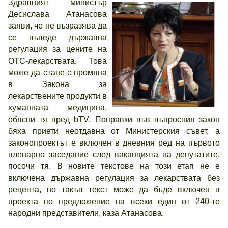
Здравният министър
Десислава Атанасова
заяви, че не възразява да
се въведе държавна
регулация за цените на
OTC-лекарствата. Това
може да стане с промяна
в Закона за
лекарствените продукти в
хуманната медицина,
обясни тя пред bTV. Поправки във въпросния закон
бяха приети неотдавна от Министерския съвет, а
законопроектът е включен в дневния ред на първото
пленарно заседание след ваканцията на депутатите,
посочи тя. В новите текстове на този етап не е
включена държавна регулация за лекарствата без
рецепта, но такъв текст може да бъде включен в
проекта по предложение на всеки един от 240-те
народни представители, каза Атанасова.