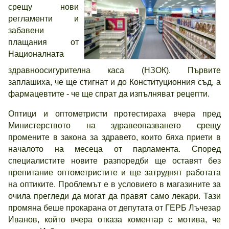
срещу нови
регламенти и
забавени
плащания от
Националната
здравноосигурителна каса (НЗОК). Първите
заплашиха, че ще стигнат и до Конституционния съд, а
фармацевтите - че ще спрат да изпълняват рецепти.
Оптици и оптометристи протестираха вчера пред
Министерството на здравеопазването срещу
промените в закона за здравето, които бяха приети в
началото на месеца от парламента. Според
специалистите новите разпоредби ще оставят без
препитание оптометристите и ще затруднят работата
на оптиките. Проблемът е в условието в магазините за
очила прегледи да могат да правят само лекари. Тази
промяна беше прокарана от депутата от ГЕРБ Лъчезар
Иванов, който вчера отказа коментар с мотива, че