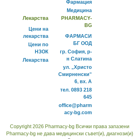
Фармация
Медицина
Лекарства
PHARMACY-
BG
Цени на
лекарства
ФАРМАСИ
БГ ООД
Цени по
НЗОК
гр. София, р-
н Слатина
Лекарства
ул. „Христо
Смирненски“
6, вх. А
тел. 0893 218
645
office@pharm
acy-bg.com
Copyright 2026 Pharmacy-bg Всички права запазени
Pharmacy-bg не дава медицински съвет(и), диагнози(и)