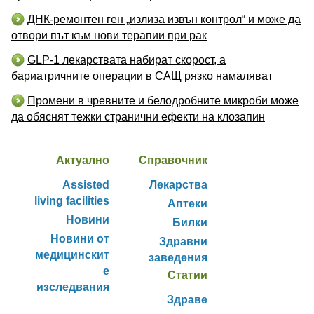
ДНК-ремонтен ген „излиза извън контрол“ и може да
отвори път към нови терапии при рак
GLP-1 лекарствата набират скорост, а
бариатричните операции в САЩ рязко намаляват
Промени в чревните и белодробните микроби може
да обяснят тежки странични ефекти на клозапин
Актуално
Справочник
Assisted
Лекарства
living facilities
Аптеки
Новини
Билки
Новини от
Здравни
медицинскит
заведения
е
Статии
изследвания
Здраве