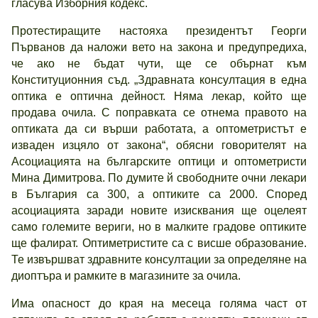
гласува Изборния кодекс.
Протестиращите настояха президентът Георги
Първанов да наложи вето на закона и предупредиха,
че ако не бъдат чути, ще се обърнат към
Конституционния съд. „Здравната консултация в една
оптика е оптична дейност. Няма лекар, който ще
продава очила. С поправката се отнема правото на
оптиката да си върши работата, а оптометристът е
изваден изцяло от закона“, обясни говорителят на
Асоциацията на българските оптици и оптометристи
Мина Димитрова. По думите й свободните очни лекари
в България са 300, а оптиките са 2000. Според
асоциацията заради новите изисквания ще оцелеят
само големите вериги, но в малките градове оптиките
ще фалират. Оптиметристите са с висше образование.
Те извършват здравните консултации за определяне на
диоптъра и рамките в магазините за очила.
Има опасност до края на месеца голяма част от