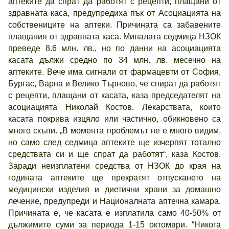
аптеките да спрат да работят с рецепти, плащани от
здравната каса, предупредиха пък от Асоциацията на
собствениците на аптеки. Причината са забавените
плащания от здравната каса. Миналата седмица НЗОК
преведе 8.6 млн. лв., но по данни на асоциацията
касата дължи средно по 34 млн. лв. месечно на
аптеките. Вече има сигнали от фармацевти от София,
Бургас, Варна и Велико Търново, че спират да работят
с рецепти, плащани от касата, каза председателят на
асоциацията Николай Костов. Лекарствата, които
касата покрива изцяло или частично, обикновено са
много скъпи. „В момента проблемът не е много видим,
но само след седмица аптеките ще изчерпят тотално
средствата си и ще спрат да работят“, каза Костов.
Заради неизплатени средства от НЗОК до края на
годината аптеките ще прекратят отпускането на
медицински изделия и диетични храни за домашно
лечение, предупреди и Националната аптечна камара.
Причината е, че касата е изплатила само 40-50% от
дължимите суми за периода 1-15 октомври. “Никога