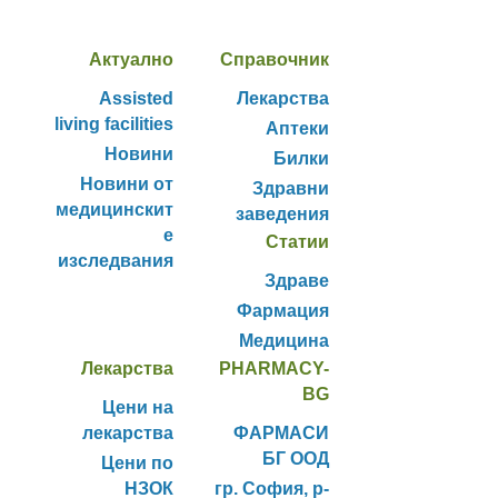
Актуално
Справочник
Assisted
Лекарства
living facilities
Аптеки
Новини
Билки
Новини от
Здравни
медицинскит
заведения
е
Статии
изследвания
Здраве
Фармация
Медицина
Лекарства
PHARMACY-
BG
Цени на
лекарства
ФАРМАСИ
БГ ООД
Цени по
НЗОК
гр. София, р-