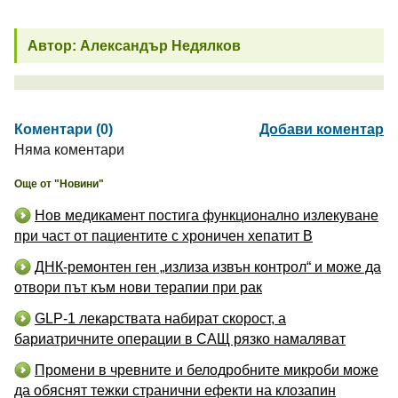
Автор: Александър Недялков
Коментари (0)
Добави коментар
Няма коментари
Още от "Новини"
Нов медикамент постига функционално излекуване
при част от пациентите с хроничен хепатит B
ДНК-ремонтен ген „излиза извън контрол“ и може да
отвори път към нови терапии при рак
GLP-1 лекарствата набират скорост, а
бариатричните операции в САЩ рязко намаляват
Промени в чревните и белодробните микроби може
да обяснят тежки странични ефекти на клозапин