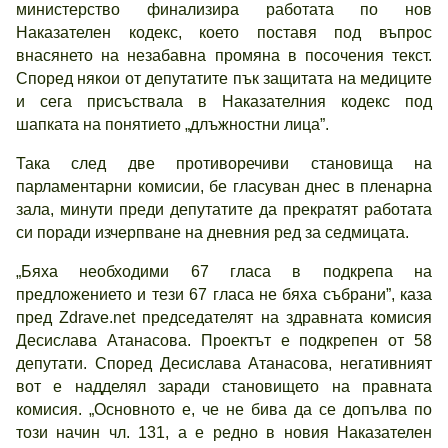
министерство финализира работата по нов
Наказателен кодекс, което поставя под въпрос
внасянето на незабавна промяна в посочения текст.
Според някои от депутатите пък защитата на медиците
и сега присъствала в Наказателния кодекс под
шапката на понятието „длъжностни лица”.
Така след две противоречиви становища на
парламентарни комисии, бе гласуван днес в пленарна
зала, минути преди депутатите да прекратят работата
си поради изчерпване на дневния ред за седмицата.
„Бяха необходими 67 гласа в подкрепа на
предложението и тези 67 гласа не бяха събрани”, каза
пред Zdrave.net председателят на здравната комисия
Десислава Атанасова. Проектът е подкрепен от 58
депутати. Според Десислава Атанасова, негативният
вот е надделял заради становището на правната
комисия. „Основното е, че не бива да се допълва по
този начин чл. 131, а е редно в новия Наказателен