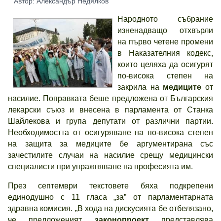
Автор: Александър Недялков
Народното събрание
изненадващо отхвърли
на първо четене промени
в Наказателния кодекс,
които целяха да осигурят
по-висока степен на
закрила на
медиците
от
насилие. Поправката беше предложена от Българския
лекарски съюз и внесена в парламента от Станка
Шайлекова и група депутати от различни партии.
Необходимостта от осигуряване на по-висока степен
на защита за медиците бе аргументирана със
зачестилите случаи на насилие срещу медицински
специалисти при упражняване на професията им.
През септември текстовете бяха подкрепени
единодушно с 11 гласа „за” от парламентарната
здравна комисия. „В хода на дискусията бе отбелязано,
че предложеният
законопроект
представлява