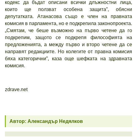
кодекс да бъдат описани всички длъжностни лица,
които ще ползват особена защита”, обясни
депутатката. Атанасова също е член на правната
комисия в парламента, но е подкрепила законопроекта.
„Смятам, че беше възможно на първо четене да го
подкрепим, защото се подкрепя философията на
предложенията, а между първо и второ четене да се
направят редакциите. Но колегите от правна комисия
бяха категорични”, каза още шефката на здравната
комисия.
zdrave.net
Автор: Александър Недялков