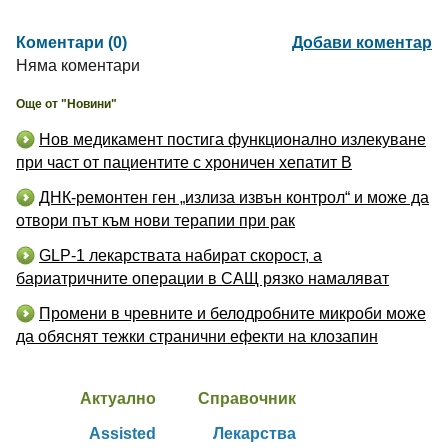
Коментари (0)
Добави коментар
Няма коментари
Още от "Новини"
Нов медикамент постига функционално излекуване
при част от пациентите с хроничен хепатит B
ДНК-ремонтен ген „излиза извън контрол“ и може да
отвори път към нови терапии при рак
GLP-1 лекарствата набират скорост, а
бариатричните операции в САЩ рязко намаляват
Промени в чревните и белодробните микроби може
да обяснят тежки странични ефекти на клозапин
Актуално
Справочник
Assisted
Лекарства