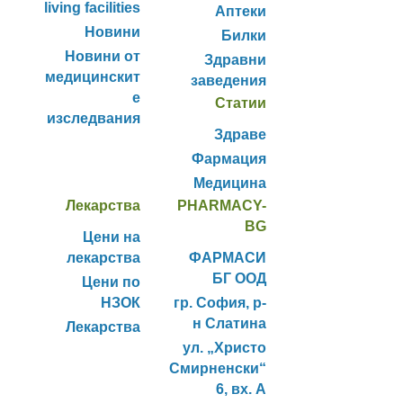
living facilities
Аптеки
Новини
Билки
Новини от
Здравни
медицинскит
заведения
е
Статии
изследвания
Здраве
Фармация
Медицина
Лекарства
PHARMACY-
BG
Цени на
лекарства
ФАРМАСИ
БГ ООД
Цени по
НЗОК
гр. София, р-
н Слатина
Лекарства
ул. „Христо
Смирненски“
6, вх. А