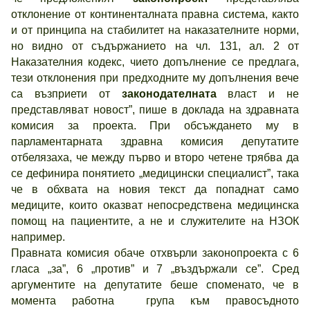
отклонение от континенталната правна система, както
и от принципа на стабилитет на наказателните норми,
но видно от съдържанието на чл. 131, ал. 2 от
Наказателния кодекс, чието допълнение се предлага,
тези отклонения при предходните му допълнения вече
са възприети от
законодателната
власт и не
представляват новост”, пише в доклада на здравната
комисия за проекта. При обсъждането му в
парламентарната здравна комисия депутатите
отбелязаха, че между първо и второ четене трябва да
се дефинира понятието „медицински специалист”, така
че в обхвата на новия текст да попаднат само
медиците, които оказват непосредствена медицинска
помощ на пациентите, а не и служителите на НЗОК
например.
Правната комисия обаче отхвърли законопроекта с 6
гласа „за”, 6 „против” и 7 „въздържали се”. Сред
аргументите на депутатите беше споменато, че в
момента работна група към правосъдното