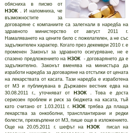
обясниха в писмо от
НЗОК
. И напомниха, че
възможностите за
договаряне с компаниите са залегнали в наредба на
здравното министерство от август 2011 г.
Намаляването на цените било с пожелателен, а не със
задължителен характер. Когато през декември 2010 г. е
променен Законът за здравното осигуряване, не е
спазено предложението на
НЗОК
- договарянето да е
задължително. Законът вменява на министъра да
изработи наредба за договаряне на отстъпки от цената
на лекарствата от касата. Тази наредба е изработена
от МЗ и публикувана в Държавен вестник едва на
30.08.2011 г., уточняват от
НЗОК
. Това е доста
сериозен проблем и риск за бюджета на касата, тъй
като считано от 1.03.2011 г.
НЗОК
трябва да плаща
лекарства за онкоболни, трансплантирани и редки
болести, прехвърлени от МЗ, пише още в изложението.
Още на 20.05.2011 г. шефът на
НЗОК
писал на