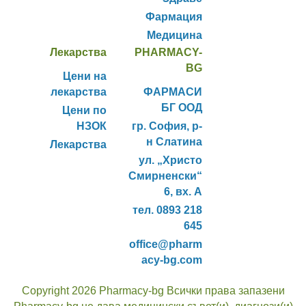
Фармация
Медицина
Лекарства
PHARMACY-
BG
Цени на
лекарства
ФАРМАСИ
БГ ООД
Цени по
НЗОК
гр. София, р-
н Слатина
Лекарства
ул. „Христо
Смирненски“
6, вх. А
тел. 0893 218
645
office@pharm
acy-bg.com
Copyright 2026 Pharmacy-bg Всички права запазени