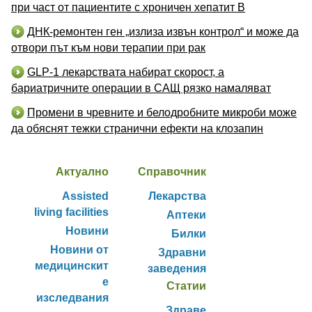
при част от пациентите с хроничен хепатит B
ДНК-ремонтен ген „излиза извън контрол“ и може да
отвори път към нови терапии при рак
GLP-1 лекарствата набират скорост, а
бариатричните операции в САЩ рязко намаляват
Промени в чревните и белодробните микроби може
да обяснят тежки странични ефекти на клозапин
Актуално
Справочник
Assisted
Лекарства
living facilities
Аптеки
Новини
Билки
Новини от
Здравни
медицинскит
заведения
е
Статии
изследвания
Здраве