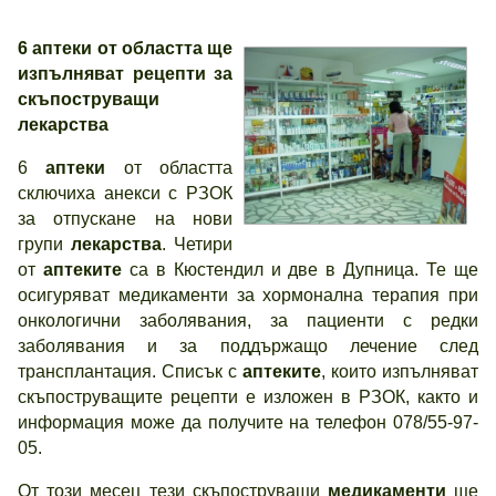
6 аптеки от областта ще
изпълняват рецепти за
скъпоструващи
лекарства
6
аптеки
от областта
сключиха анекси с РЗОК
за отпускане на нови
групи
лекарства
. Четири
от
аптеките
са в Кюстендил и две в Дупница. Те ще
осигуряват медикаменти за хормонална терапия при
онкологични заболявания, за пациенти с редки
заболявания и за поддържащо лечение след
трансплантация. Списък с
аптеките
, които изпълняват
скъпоструващите рецепти е изложен в РЗОК, както и
информация може да получите на телефон 078/55-97-
05.
От този месец тези скъпоструващи
медикаменти
ще