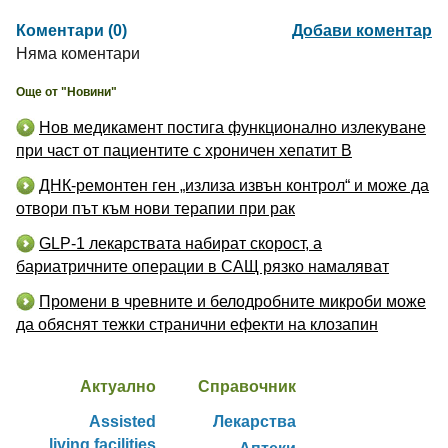
Коментари (0)
Добави коментар
Няма коментари
Още от "Новини"
Нов медикамент постига функционално излекуване
при част от пациентите с хроничен хепатит B
ДНК-ремонтен ген „излиза извън контрол“ и може да
отвори път към нови терапии при рак
GLP-1 лекарствата набират скорост, а
бариатричните операции в САЩ рязко намаляват
Промени в чревните и белодробните микроби може
да обяснят тежки странични ефекти на клозапин
Актуално
Справочник
Assisted
Лекарства
living facilities