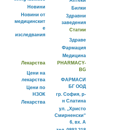
Аптеки
Новини
Билки
Новини от
Здравни
медицинскит
заведения
е
Статии
изследвания
Здраве
Фармация
Медицина
Лекарства
PHARMACY-
BG
Цени на
лекарства
ФАРМАСИ
БГ ООД
Цени по
НЗОК
гр. София, р-
н Слатина
Лекарства
ул. „Христо
Смирненски“
6, вх. А
тел. 0893 218