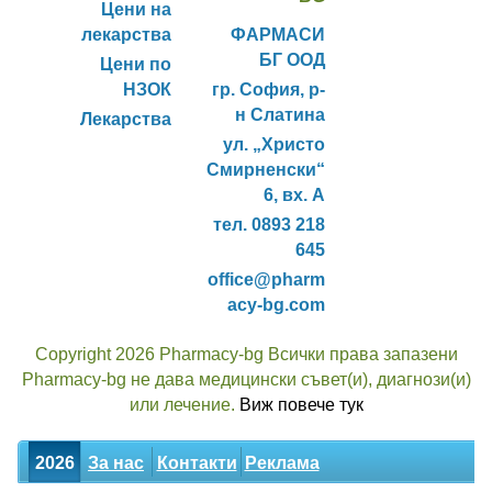
Цени на
лекарства
ФАРМАСИ
БГ ООД
Цени по
НЗОК
гр. София, р-
н Слатина
Лекарства
ул. „Христо
Смирненски“
6, вх. А
тел. 0893 218
645
office@pharm
acy-bg.com
Copyright 2026 Pharmacy-bg Всички права запазени
Pharmacy-bg не дава медицински съвет(и), диагнози(и)
или лечение.
Виж повече тук
2026
За нас
Контакти
Реклама