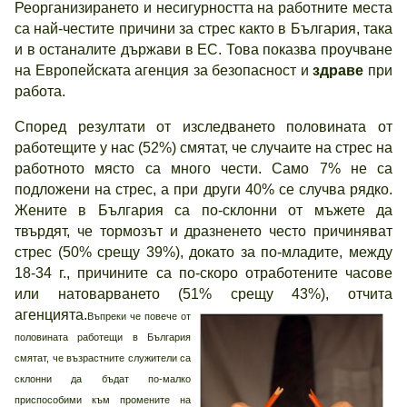
Реорганизирането и несигурността на работните места
са най-честите причини за стрес както в България, така
и в останалите държави в ЕС. Това показва проучване
на Европейската агенция за безопасност и
здраве
при
работа.
Според резултати от изследването половината от
работещите у нас (52%) смятат, че случаите на стрес на
работното място са много чести. Само 7% не са
подложени на стрес, а при други 40% се случва рядко.
Жените в България са по-склонни от мъжете да
твърдят, че тормозът и дразненето често причиняват
стрес (50% срещу 39%), докато за по-младите, между
18-34 г., причините са по-скоро отработените часове
или натоварването (51% срещу 43%), отчита
агенцията.
Въпреки че повече от
половината работещи в България
смятат, че възрастните служители са
склонни да бъдат по-малко
приспособими към промените на