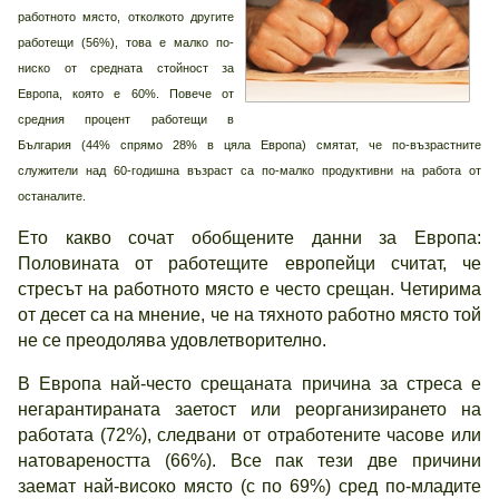
работното място, отколкото другите
работещи (56%), това е малко по-
ниско от средната стойност за
Европа, която е 60%. Повече от
средния процент работещи в
България (44% спрямо 28% в цяла Европа) смятат, че по-възрастните
служители над 60-годишна възраст са по-малко продуктивни на работа от
останалите.
Ето какво сочат обобщените данни за Европа:
Половината от работещите европейци считат, че
стресът на работното място е често срещан. Четирима
от десет са на мнение, че на тяхното работно място той
не се преодолява удовлетворително.
В Европа най-често срещаната причина за стреса е
негарантираната заетост или реорганизирането на
работата (72%), следвани от отработените часове или
натовареността (66%). Все пак тези две причини
заемат най-високо място (с по 69%) сред по-младите