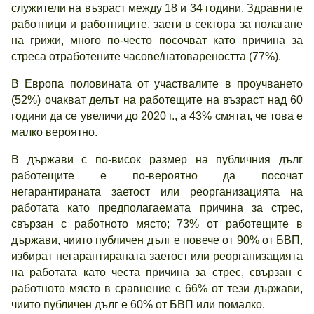
служители на възраст между 18 и 34 години. Здравните
работници и работниците, заети в сектора за полагане
на грижи, много по-често посочват като причина за
стреса отработените часове/натовареността (77%).
В Европа половината от участвалите в проучването
(52%) очакват делът на работещите на възраст над 60
години да се увеличи до 2020 г., а 43% смятат, че това е
малко вероятно.
В държави с по-висок размер на публичния дълг
работещите е по-вероятно да посочат
негарантираната заетост или реорганизацията на
работата като предполагаемата причина за стрес,
свързан с работното място; 73% от работещите в
държави, чиито публичен дълг е повече от 90% от БВП,
избират негарантираната заетост или реорганизацията
на работата като честа причина за стрес, свързан с
работното място в сравнение с 66% от тези държави,
чиито публичен дълг е 60% от БВП или помалко.