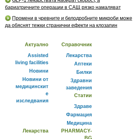
GLP-1 лекарствата набират скорост, а
бариатричните операции в САЩ рязко намаляват
Промени в чревните и белодробните микроби може
да обяснят тежки странични ефекти на клозапин
Актуално
Справочник
Assisted
Лекарства
living facilities
Аптеки
Новини
Билки
Новини от
Здравни
медицинскит
заведения
е
Статии
изследвания
Здраве
Фармация
Медицина
Лекарства
PHARMACY-
BG