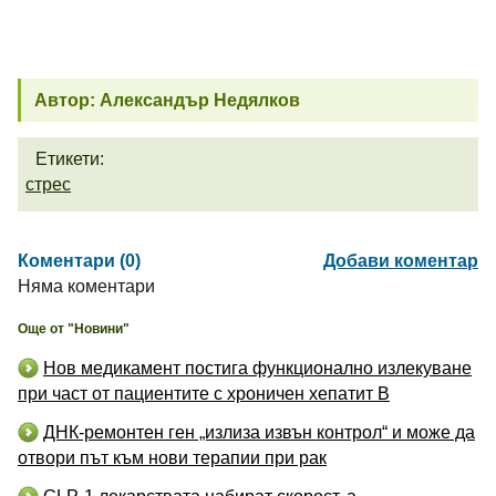
Автор: Александър Недялков
Етикети:
стрес
Коментари (0)
Добави коментар
Няма коментари
Още от "Новини"
Нов медикамент постига функционално излекуване
при част от пациентите с хроничен хепатит B
ДНК-ремонтен ген „излиза извън контрол“ и може да
отвори път към нови терапии при рак