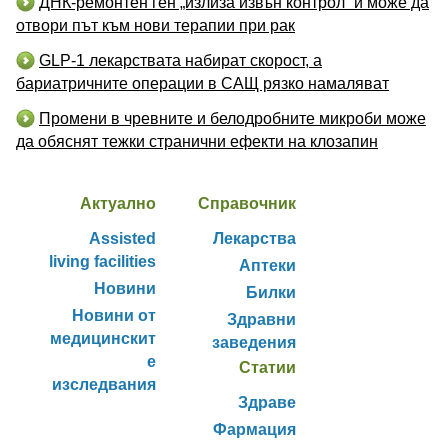
ДНК-ремонтен ген „излиза извън контрол“ и може да
отвори път към нови терапии при рак
GLP-1 лекарствата набират скорост, а
бариатричните операции в САЩ рязко намаляват
Промени в чревните и белодробните микроби може
да обяснят тежки странични ефекти на клозапин
Актуално
Справочник
Assisted
Лекарства
living facilities
Аптеки
Новини
Билки
Новини от
Здравни
медицинскит
заведения
е
Статии
изследвания
Здраве
Фармация