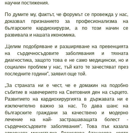
научни постижения.
По думите му, фактът, че форумът се провежда у нас,
доказвал признанието за професионализма на
българските кардиохирурзи, а по този начин се
развивала и нашата икономика.
„Целим подобряване и разширяване на превенцията
на сърдечносъдовите заболявания и тяхната
диагностика, защото това е не само медицински, но и
социален проблем у нас, тъй като те зачестяват през
последните години”, заявил още той.
„За страната ни е чест, че е домакин на подобно
събитие в навечерието на Световния ден на сърцето.
Развитието на кардиохирургията в държавата ни е
изключително важно за нас. То дава шанс на
българските граждани за качествено и модерно
лечение на най- застрашаващата болест -
сърдечносъдовите заболявания”. Това пък казала