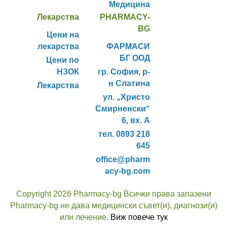
Медицина
Лекарства
PHARMACY-
BG
Цени на
лекарства
ФАРМАСИ
БГ ООД
Цени по
НЗОК
гр. София, р-
н Слатина
Лекарства
ул. „Христо
Смирненски“
6, вх. А
тел. 0893 218
645
office@pharm
acy-bg.com
Copyright 2026 Pharmacy-bg Всички права запазени
Pharmacy-bg не дава медицински съвет(и), диагнози(и)
или лечение.
Виж повече тук