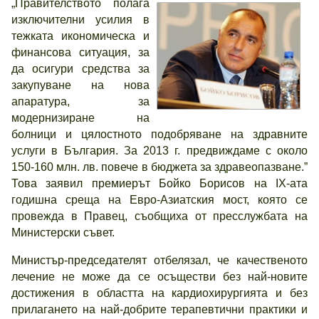
„Правителството полага
изключителни усилия в
тежката икономическа и
финансова ситуация, за
да осигури средства за
закупуване на нова
апаратура, за
модернизиране на
болници и цялостното подобряване на здравните
услуги в България. За 2013 г. предвиждаме с около
150-160 млн. лв. повече в бюджета за здравеопазване.”
Това заявил премиерът Бойко Борисов на ІХ-ата
годишна среща на Евро-Азиатския мост, която се
провежда в Правец, съобщиха от пресслужбата на
Министерски съвет.
Министър-председателят отбелязал, че качественото
лечение не може да се осъществи без най-новите
достижения в областта на кардиохирургията и без
прилагането на най-добрите терапевтични практики и