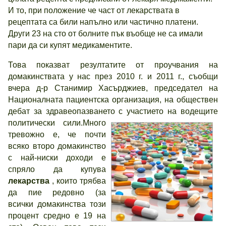
И то, при положение че част от лекарствата в
рецептата са били напълно или частично платени.
Други 23 на сто от болните пък въобще не са имали
пари да си купят медикаментите.
Това показват резултатите от проучвания на
домакинствата у нас през 2010 г. и 2011 г., съобщи
вчера д-р Станимир Хасърджиев, председател на
Националната пациентска организация, на обществен
дебат за здравеопазването с участието на водещите
политически сили.
Много
тревожно е, че почти
всяко второ домакинство
с най-ниски доходи е
спряло да купува
лекарства
, които трябва
да пие редовно (за
всички домакинства този
процент средно е 19 на