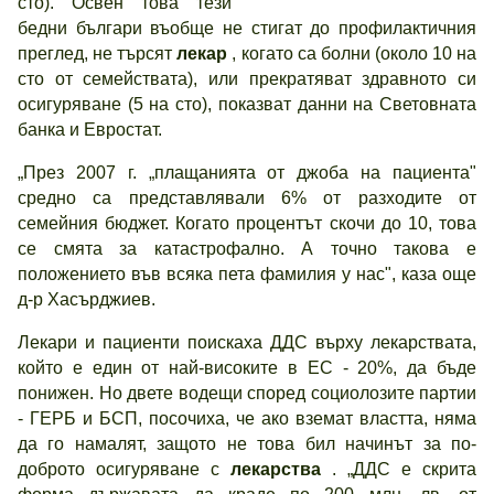
сто). Освен това тези
бедни българи въобще не стигат до профилактичния
преглед, не търсят
лекар
, когато са болни (около 10 на
сто от семействата), или прекратяват здравното си
осигуряване (5 на сто), показват данни на Световната
банка и Евростат.
„През 2007 г. „плащанията от джоба на пациента"
средно са представлявали 6% от разходите от
семейния бюджет. Когато процентът скочи до 10, това
се смята за катастрофално. А точно такова е
положението във всяка пета фамилия у нас", каза още
д-р Хасърджиев.
Лекари и пациенти поискаха ДДС върху лекарствата,
който е един от най-високите в ЕС - 20%, да бъде
понижен. Но двете водещи според социолозите партии
- ГЕРБ и БСП, посочиха, че ако вземат властта, няма
да го намалят, защото не това бил начинът за по-
доброто осигуряване с
лекарства
. „ДДС е скрита