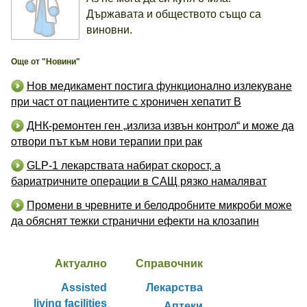
Държавата и обществото също са
виновни.
Още от "Новини"
Нов медикамент постига функционално излекуване
при част от пациентите с хроничен хепатит B
ДНК-ремонтен ген „излиза извън контрол“ и може да
отвори път към нови терапии при рак
GLP-1 лекарствата набират скорост, а
бариатричните операции в САЩ рязко намаляват
Промени в чревните и белодробните микроби може
да обяснят тежки странични ефекти на клозапин
Актуално
Справочник
Assisted
Лекарства
living facilities
Аптеки