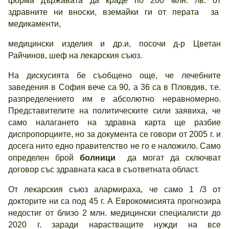
форма държавата да краде по 200 млн. лв. от
здравните ни вноски, вземайки ги от перата за
медикаменти,
медицински изделия и др.и, посочи д-р Цветан
Райчинов, шеф на лекарския съюз.
На дискусията бе съобщено още, че лечебните
заведения в София вече са 90, а 36 са в Пловдив, т.е.
разпределението им е абсолютно неравномерно.
Представителите на политическите сили заявиха, че
само налагането на здравна карта ще разбие
диспропорциите, но за документа се говори от 2005 г. и
досега нито едно правителство не го е наложило. Само
определен брой
болници
да могат да сключват
договор със здравната каса в съответната област.
От лекарския съюз алармираха, че само 1 /3 от
докторите ни са под 45 г. А Еврокомисията прогнозира
недостиг от близо 2 млн. медицински специалисти до
2020 г. заради нарастващите нужди на все