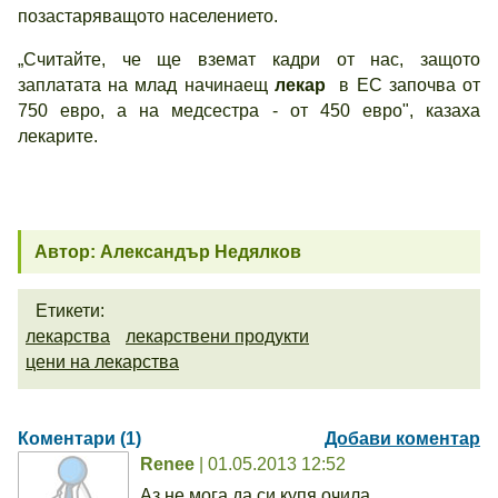
позастаряващото населението.
„Считайте, че ще вземат кадри от нас, защото
заплатата на млад начинаещ
лекар
в ЕС започва от
750 евро, а на медсестра - от 450 евро", казаха
лекарите.
Автор: Александър Недялков
Етикети:
лекарства
лекарствени продукти
цени на лекарства
Коментари (1)
Добави коментар
Renee
| 01.05.2013 12:52
Аз не мога да си купя очила.