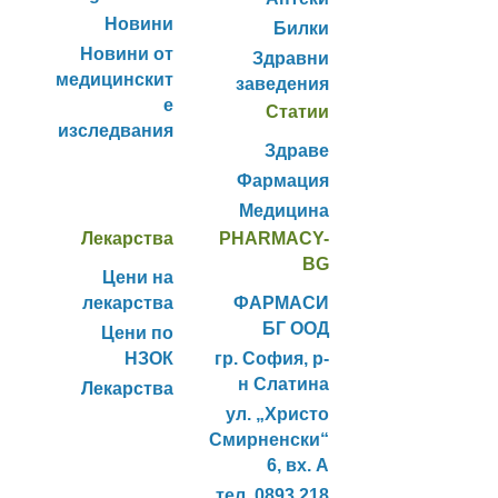
Новини
Билки
Новини от
Здравни
медицинскит
заведения
е
Статии
изследвания
Здраве
Фармация
Медицина
Лекарства
PHARMACY-
BG
Цени на
лекарства
ФАРМАСИ
БГ ООД
Цени по
НЗОК
гр. София, р-
н Слатина
Лекарства
ул. „Христо
Смирненски“
6, вх. А
тел. 0893 218