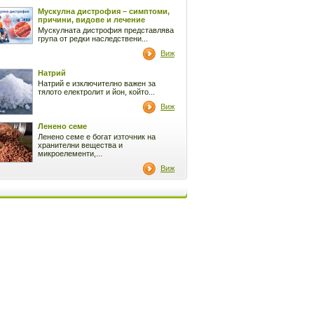
Мускулна дистрофия – симптоми,
причини, видове и лечение
Мускулната дистрофия представлява
група от редки наследствени...
Виж
Натрий
Натрий е изключително важен за
тялото електролит и йон, който...
Виж
Ленено семе
Ленено семе е богат източник на
хранителни вещества и
микроелементи,...
Виж