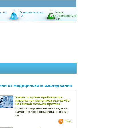
ател
Стани почитател
Press
в X
Command/Cmd
+ D
ини от медицинските изследвания
Учени свързват проблемите с
паметта при менопауза със загуба
на ключов мозъчен протеин
Ново изследване свързва спада на
паметта и концентрацията по време
на...
Виж