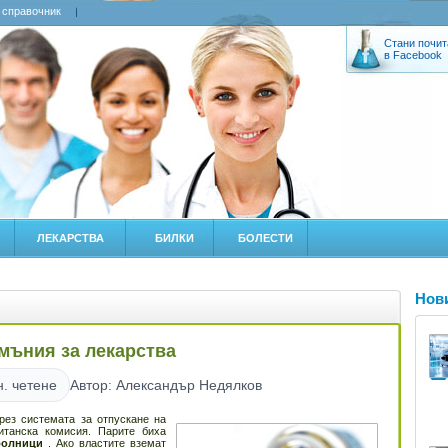
 справочник
Стани почит
в Facebook
ЛЕКАРСТВА
БИЛКИ
БОЛЕСТИ
Нов
мъния за лекарства
н. четене
Автор: Александър Недялков
рез системата за отпускане на
итанска комисия. Парите биха
болници
. Ако властите вземат