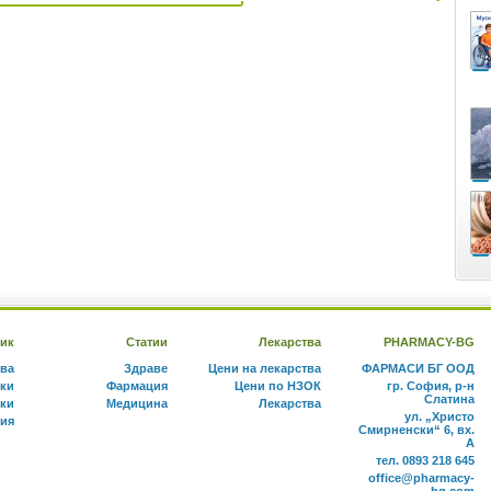
ик
Статии
Лекарства
PHARMACY-BG
тва
Здраве
Цени на лекарства
ФАРМАСИ БГ ООД
ки
Фармация
Цени по НЗОК
гр. София, р-н
Слатина
ки
Медицина
Лекарства
ул. „Христо
ния
Смирненски“ 6, вх.
А
тел. 0893 218 645
office@pharmacy-