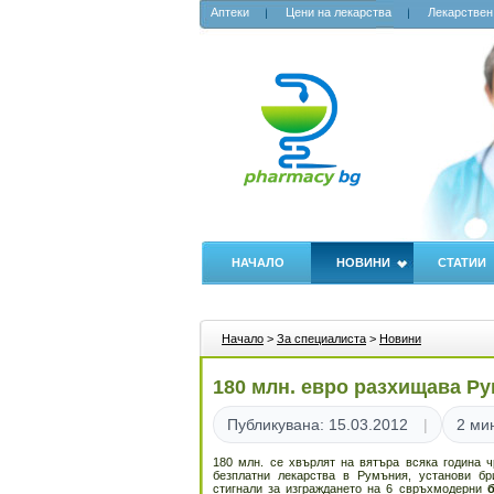
Аптеки
Цени на лекарства
Лекарствен
НАЧАЛО
НОВИНИ
СТАТИИ
Начало
>
За специалиста
>
Новини
180 млн. евро разхищава Ру
Публикувана: 15.03.2012
2 ми
180 млн. се хвърлят на вятъра всяка година ч
безплатни лекарства в Румъния, установи бр
стигнали за изграждането на 6 свръхмодерни