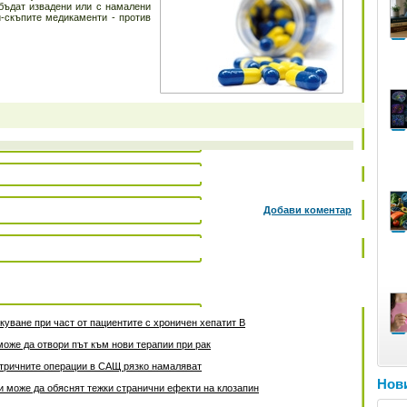
 бъдат извадени или с намалени
й-скъпите медикаменти - против
Добави коментар
уване при част от пациентите с хроничен хепатит B
може да отвори път към нови терапии при рак
атричните операции в САЩ рязко намаляват
Нови
 може да обяснят тежки странични ефекти на клозапин