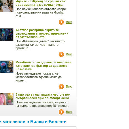
Идеите на Фройд се срещат със
съвременната мозъчна наука
Нов научен анализ свързва стари
психоаналитични идеи на Фройд
със...
Виж
AI атлас разкрива скритите
увреждания в тялото, причинени
от затлъстяването
Нов AI-базиран „атлас“ на тялото
разкрива как затлъстяването
променя...
Виж
Метаболитното здраве се очертава
като ключов фактор за здравето
на мозъка
Ново изследване показва, че
метаболитното здраве може да
играе...
Виж
Защо ракът на гърдата често е по-
смъртоносен при по-млади жени
Ново изследване показва, че ракът
на гърдата при жени под 40 години...
Виж
 материали в Билки и Болести