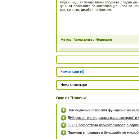
мерки, над 30 лекарствени продукта следва да
цени от списъците за компенсация. Това са на
рак, хепатит,
диабет
, инфекции.
Автор: Александър Недялков
Коментари (0)
Няма коментари
Още от "Новини"
Нов медикамент постига функционално излек
ДНК-ремонтен ген „излиза извън контрол“ и 
GLP-1 лекарствата набират скорост, а бари
Промени в чревните и белодробните микроби