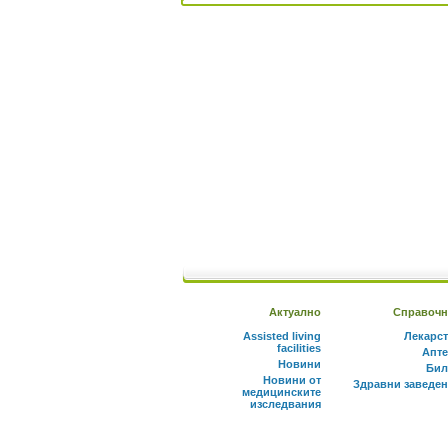
Актуално
Справочн
Assisted living
Лекарс
facilities
Апте
Новини
Бил
Новини от
Здравни заведе
медицинските
изследвания