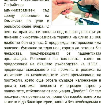
Софийския
административен съд
срещу решението на
Комисията по цени и
реимбурсиране вчера. С
него на практика се поставя под въпрос достъпът до
лечение с инкретин-базирана терапия на близо 13 000
диабетно болни у нас. С предвижданите промени има
опасност буквално за една нощ хората да останат без
лекарства, предупреждават от пациентската
организация. Решението на комисията, взето по
предложение на бившето ръководство на НЗОК ,
предвижда въвеждането на промяна в режима на
изписване на медикаментите чрез преминаване на
протоколи, което още отсега създаде напрежение в
цялата система, неяснота и огромен стрес у
пациентите, отбелязват от асоциация „Диабет ". От там
посочват, че промяната се прави без изработването на
каквито и да било критерии, както и без необходимия в