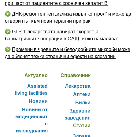
при част от пациентите с хроничен хепатит B
ДНК-ремонтен ген „излиза извън контрол“ и може да
отвори път към нови терапии при рак
GLP-1 лекарствата набират скорост, а
бариатричните операции в САЩ рязко намаляват
Промени в чревните и белодробните микроби може
да обяснят тежки странични ефекти на клозапин
Актуално
Справочник
Assisted
Лекарства
living facilities
Аптеки
Новини
Билки
Новини от
Здравни
медицинскит
заведения
е
Статии
изследвания
Здраве