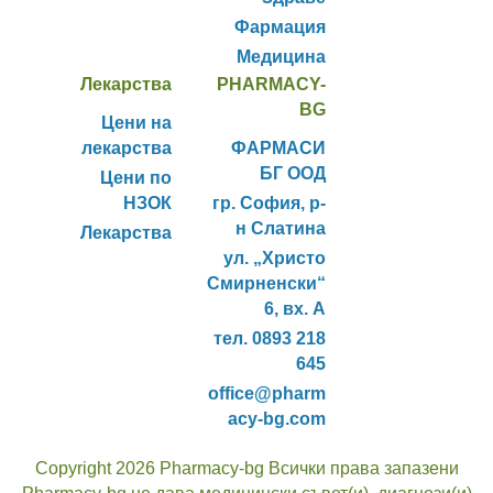
Фармация
Медицина
Лекарства
PHARMACY-
BG
Цени на
лекарства
ФАРМАСИ
БГ ООД
Цени по
НЗОК
гр. София, р-
н Слатина
Лекарства
ул. „Христо
Смирненски“
6, вх. А
тел. 0893 218
645
office@pharm
acy-bg.com
Copyright 2026 Pharmacy-bg Всички права запазени