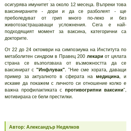
осигурява имунитет за около 12 месеца. Въпреки това
ваксинираните - дори и да се разболеят - ще
преболедуват от грип много по-леко и без
животозастрашаващи усложнения. Сега е най-
подходящият момент за ваксина, категорични са
докторите.
От 22 до 24 октомври на симпозиума на Института по
метаболитен синдром в Правец 200
лекари
от цялата
страна се възползваха от възможността да се
ваксинират с
"Инфлувак"
. "Ние сме хората, даващи
пример за актуалното в сферата на
медицина
, и
искаме да покажем с личното си отношение колко е
важна профилактиката с
противогрипни ваксини
",
мотивираха се бели престилки.
Автор: Александър Недялков