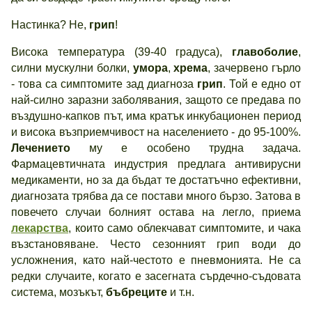
Настинка? Не,
грип
!
Висока температура (39-40 градуса),
главоболие
,
силни мускулни болки,
умора
,
хрема
, зачервено гърло
- това са симптомите зад диагноза
грип
. Той е едно от
най-силно заразни заболявания, защото се предава по
въздушно-капков път, има кратък инкубационен период
и висока възприемчивост на населението - до 95-100%.
Лечението
му е особено трудна задача.
Фармацевтичната индустрия предлага антивирусни
медикаменти, но за да бъдат те достатъчно ефективни,
диагнозата трябва да се постави много бързо. Затова в
повечето случаи болният остава на легло, приема
лекарства
, които само облекчават симптомите, и чака
възстановяване. Често сезонният грип води до
усложнения, като най-честото е пневмонията. Не са
редки случаите, когато е засегната сърдечно-съдовата
система, мозъкът,
бъбреците
и т.н.