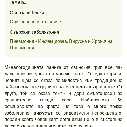
темата.
Свързани билки
Обикновено изтравниче
Свързани заболявания
Пневмония - Инфекциозна, Вирусна и Хронична
Пневмония
Миналогодишната паника от свинския грип все пак
даде няколко урока на човечеството. От една страна,
новият щам се оказа по-милостив към традиционно
най-засегнатите групи от населението - възрастните. От
друга, той се оказа тежък и дори смъртоносен за
сравнително млади хора. Най-важното бе
осъзнаването на факта, че това е много тежко
заболяване,
вирусът
се видоизменя непрекъснато,
поради което човешкият организъм не е в състояние
да си създаде траен имунитет срещу него.