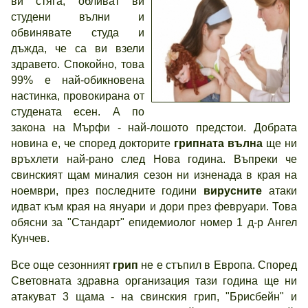
ви стяга, обливат ви
студени вълни и
обвинявате студа и
дъжда, че са ви взели
здравето. Спокойно, това
99% е най-обикновена
настинка, провокирана от
студената есен. А по
закона на Мърфи - най-лошото предстои. Добрата
новина е, че според докторите
грипната вълна
ще ни
връхлети най-рано след Нова година. Въпреки че
свинският щам миналия сезон ни изненада в края на
ноември, през последните години
вирусните
атаки
идват към края на януари и дори през февруари. Това
обясни за "Стандарт" епидемиолог номер 1 д-р Ангел
Кунчев.
Все още сезонният
грип
не е стъпил в Европа. Според
Световната здравна организация тази година ще ни
атакуват 3 щама - на свинския грип, "Брисбейн" и