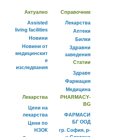
Актуално
Справочник
Assisted
Лекарства
living facilities
Аптеки
Новини
Билки
Новини от
Здравни
медицинскит
заведения
е
Статии
изследвания
Здраве
Фармация
Медицина
Лекарства
PHARMACY-
BG
Цени на
лекарства
ФАРМАСИ
БГ ООД
Цени по
НЗОК
гр. София, р-