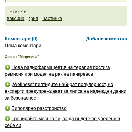
Етикети:
ваксина
грип
настинка
Коментари (0)
Добави коментар
Няма коментари
Още от "Медицина"
Нова радиофармацевтична терапия постига
ремисия при модел на рак на панкреаса
„Wellness“ пептидите набират популярност, но
експерти предупреждават за липса на надеждни данни
за безопасност
Биполярно разстройство
Тренирайте мозъка си, за да бъдете по-уверени в
себе си