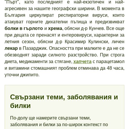
"Пърт", като последният е най-екзотичен и най-
агресивен за нашите географски ширини. В момента в
България циркулират респираторни вируси, които
атакуват горните дихателни пътища и предизвикват
болки в гърлото
и
хрема
, обясни д-р Кунчев. Все още
при децата се пренасят и ентеровируси, характерни за
летния сезон, обясни д-р Красимир Кулински, личен
лекар
в Пазарджик. Опасността при малките е да не се
обезводнят заради силното разстройство. При строга
диета, медикаменти за стягане,
хапчета
с парацетамол
и витамини стомашният проблем отминава да 48 часа,
уточни джипито.
Свързани теми, заболявания и
билки
По-долу ще намерите свързани теми,
заболявания и билки за по-широк контекст по