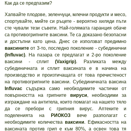
Как да се предпазим?
Хапвайте плодове, зеленчуци, млечни продукти и месо,
спортувайте, мийте си ръцете - вероятно хиляди пъти
сте чували тези съвети. Най-голямата гаранция обаче
са противогрипните ваксини. Те са доказано безопасни
и достъпни като цена. Днес се използват предимно
ваксините
от 3-то, последно поколение - субединични
(Influvac)
. На пазара се предлагат и 2-ро поколение
ваксини - сплит
(Vaxigrip)
. Разликата между
субединичната и сплит ваксината е в начина на
производство и произтичащата от това пречистеност
на противогрипните ваксини. Субединичната ваксина
Influvac
съдържа само необходимите частички от
повърхността на грипните
вируси
, необходими за
изграждане на антитела, които помагат на нашето тяло
да се пребори с грипния вирус. Аптеките и
поделенията на
РИОКОЗ
вече разполагат с
необходимите количества
ваксини
. Ефикасността на
ваксината против грип е към 80%, а освен това тя