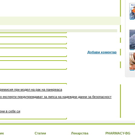
Добави коментар
ремисия при модел на рак на панкреаса
но експерти предупреждават за липса на надеждни данни за безопасност
ени в себе си
ик
Статии
Лекарства
PHARMACY-BG