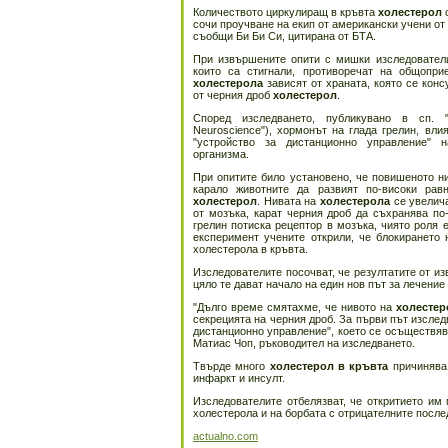
Количеството циркулиращ в кръвта
холестерол
с
сочи проучване на екип от американски учени от
съобщи Би Би Си, цитирана от БТА.
При извършените опити с мишки изследователи
които са стигнали, противоречат на общопри
холестерола
зависят от храната, която се конс
от черния дроб
холестерол
.
Според изследването, публикувано в сп. "
Neuroscience"), хормонът на глада грелин, вли
"устройство за дистанционно управление" 
организма.
При опитите било установено, че повишеното н
карало животните да развият по-високи ра
холестерол
. Нивата на
холестерола
се увелича
от мозъка, карат черния дроб да съхранява п
грелин потиска рецептор в мозъка, чиято роля 
експеримент учените открили, че блокирането
холестерола в кръвта.
Изследователите посочват, че резултатите от из
цяло те дават начало на един нов път за лечение
"Дълго време смятахме, че нивото на
холестер
секрецията на черния дроб. За първи път изслед
дистанционно управление", което се осъществяв
Матиас Чоп, ръководител на изследването.
Твърде много
холестерол в кръвта
причинява 
инфаркт и инсулт.
Изследователите отбелязват, че откритието им
холестерола и на борбата с отрицателните после
actualno.com