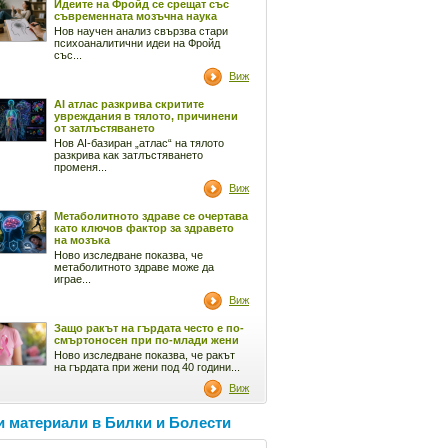
Идеите на Фройд се срещат със
съвременната мозъчна наука
Нов научен анализ свързва стари
психоаналитични идеи на Фройд
със...
Виж
AI атлас разкрива скритите
увреждания в тялото, причинени
от затлъстяването
Нов AI-базиран „атлас“ на тялото
разкрива как затлъстяването
променя...
Виж
Метаболитното здраве се очертава
като ключов фактор за здравето
на мозъка
Ново изследване показва, че
метаболитното здраве може да
играе...
Виж
Защо ракът на гърдата често е по-
смъртоносен при по-млади жени
Ново изследване показва, че ракът
на гърдата при жени под 40 години...
Виж
 материали в Билки и Болести