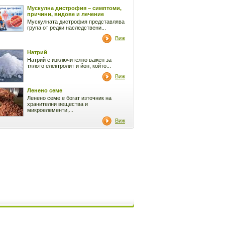
Мускулна дистрофия – симптоми,
причини, видове и лечение
Мускулната дистрофия представлява
група от редки наследствени...
Виж
Натрий
Натрий е изключително важен за
тялото електролит и йон, който...
Виж
Ленено семе
Ленено семе е богат източник на
хранителни вещества и
микроелементи,...
Виж