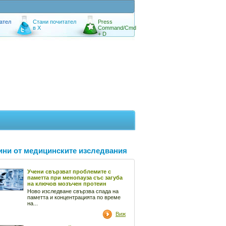
ател
Стани почитател
Press
в X
Command/Cmd
+ D
ини от медицинските изследвания
Учени свързват проблемите с
паметта при менопауза със загуба
на ключов мозъчен протеин
Ново изследване свързва спада на
паметта и концентрацията по време
на...
Виж