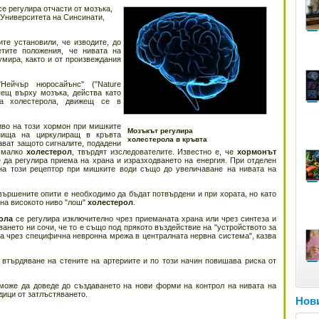
е регулира отчасти от мозъка,
 Университета на Синсинати,
те установили, че изводите, до
етите положения, че нивата на
умира, както и от произвеждания
Нейчър нюросайънс" ("Nature
яещ върху мозъка, действа като
на холестерола, движещ се в
иво на този хормон при мишките
Мозъкът регулира
внища на циркулиращ в кръвта
холестерола в кръвта
ват защото сигналите, подадени
о-малко
холестерол
, твърдят изследователите. Известно е, че
хормонът
е да регулира приема на храна и изразходването на енергия. При отделен
 на този рецептор при мишките води също до увеличаване на нивата на
вършените опити е необходимо да бъдат потвърдени и при хората, но като
 на високото ниво "лош"
холестерол
.
ола
се регулира изключително чрез приеманата храна или чрез синтеза и
ването ни сочи, че то е също под прякото въздействие на "устройството за
а чрез специфична невронна мрежа в централната нервна система", казва
втърдяване на стените на артериите и по този начин повишава риска от
 може да доведе до създаването на нови форми на контрол на нивата на
дици от затлъстяването.
Нови