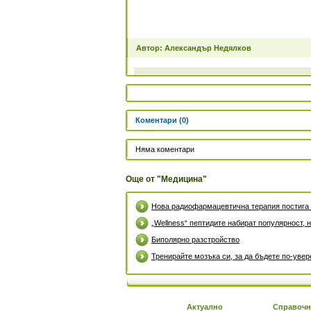
Автор: Александър Недялков
Коментари (0)
Няма коментари
Още от "Медицина"
Нова радиофармацевтична терапия постига 
„Wellness“ пептидите набират популярност, 
Биполярно разстройство
Тренирайте мозъка си, за да бъдете по-увер
Актуално
Справочн