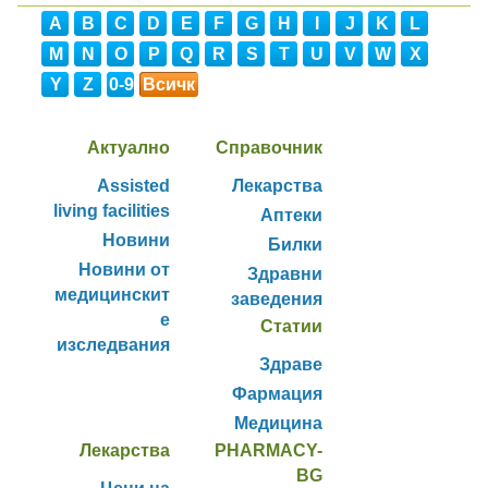
A
B
C
D
E
F
G
H
I
J
K
L
M
N
O
P
Q
R
S
T
U
V
W
X
Y
Z
0-9
Всичк
и
Актуално
Справочник
Assisted
Лекарства
living facilities
Аптеки
Новини
Билки
Новини от
Здравни
медицинскит
заведения
е
Статии
изследвания
Здраве
Фармация
Медицина
Лекарства
PHARMACY-
BG