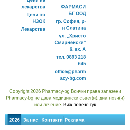
Цени на
лекарства
ФАРМАСИ
БГ ООД
Цени по
НЗОК
гр. София, р-
н Слатина
Лекарства
ул. „Христо
Смирненски“
6, вх. А
тел. 0893 218
645
office@pharm
acy-bg.com
Copyright 2026 Pharmacy-bg Всички права запазени
Pharmacy-bg не дава медицински съвет(и), диагнози(и)
или лечение.
Виж повече тук
2026
За нас
Контакти
Реклама