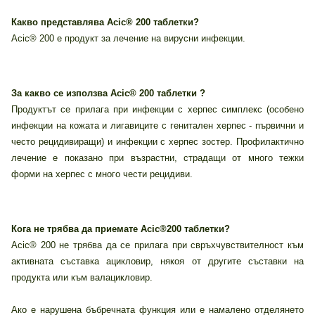
Какво представлява Acic® 200 таблетки?
Acic® 200 е продукт за лечение на вирусни инфекции.
За какво се използва Acic® 200 таблетки ?
Продуктът се прилага при инфекции с херпес симплекс (особено
инфекции на кожата и лигавиците с генитален херпес - първични и
често рецидивиращи) и инфекции с херпес зостер. Профилактично
лечение е показано при възрастни, страдащи от много тежки
форми на херпес с много чести рецидиви.
Кога не трябва да приемате Acic®200 таблетки?
Acic® 200 не трябва да се прилага при свръхчувствителност към
активната съставка ацикловир, някоя от другите съставки на
продукта или към валацикловир.
Ако е нарушена бъбречната функция или е намалено отделянето