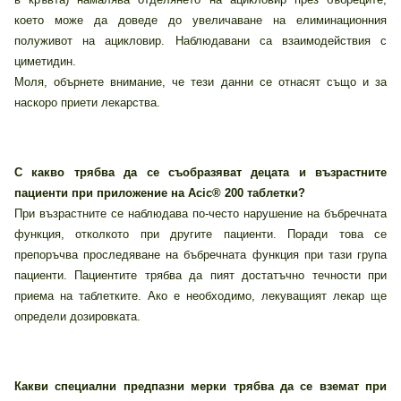
което може да доведе до увеличаване на елиминационния
полуживот на ацикловир. Наблюдавани са взаимодействия с
циметидин.
Моля, обърнете внимание, че тези данни се отнасят също и за
наскоро приети лекарства.
С какво трябва да се съобразяват децата и възрастните
пациенти при приложение на Acic® 200 таблетки?
При възрастните се наблюдава по-често нарушение на бъбречната
функция, отколкото при другите пациенти. Поради това се
препоръчва проследяване на бъбречната функция при тази група
пациенти. Пациентите трябва да пият достатъчно течности при
приема на таблетките. Ако е необходимо, лекуващият лекар ще
определи дозировката.
Какви специални предпазни мерки трябва да се вземат при