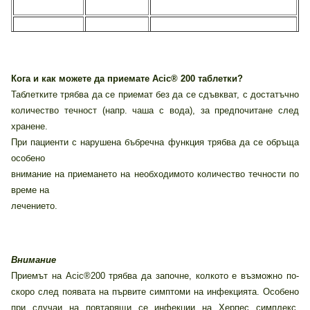
200 mg aciclovir,
550/ >
750/
съответстваща на
< 10
Кога и как можете да приемате Acic® 200 таблетки?
>6.22
1 таблетка Асю®200 2 пъти
Таблетките трябва да се приемат без да се сдъвкват, с достатъчно
>8.48
количество течност (напр. чаша с вода), за предпочитане след
дневно през 12 часа
хранене.
При пациенти с нарушена бъбречна функция трябва да се обръща
800 mg 3 пъти дневно през 8
10-25 ml/min
особено
часов интервал
внимание на приемането на необходимото количество течности по
време на
лечението.
Внимание
Приемът на Асic®200 трябва да започне, колкото е възможно по-
скоро след появата на първите симптоми на инфекцията. Особено
при случаи на повтарящи се инфекции на Херпес симплекс,