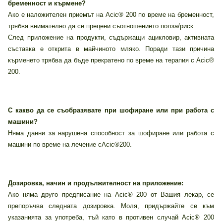
бременност и кърмене?
Ако е наложителен приемът на Acic® 200 по време на бременност,
трябва внимателно да се прецени съотношението полза/риск.
След приложение на продукти, съдържащи ацикловир, активната
съставка е открита в майчиното мляко. Поради тази причина
кърменето трябва да бъде прекратено по време на терапия с Acic®
200.
С какво да се съобразявате при шофиране или при работа с
машини?
Няма данни за нарушена способност за шофиране или работа с
машини по време на лечение cAcic®200.
Дозировка, начин и продължителност на приложение:
Ако няма друго предписание на Acic® 200 от Вашия лекар, се
препоръчва следната дозировка. Моля, придържайте се към
указанията за употреба, тъй като в противен случай Acic® 200