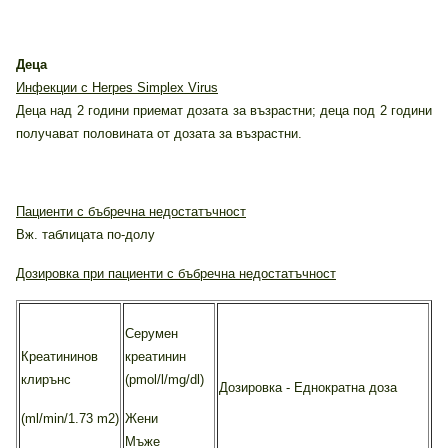
Деца
Инфекции с Herpes Simplex Virus
Деца над 2 години приемат дозата за възрастни; деца под 2 години
получават половината от дозата за възрастни.
Пациенти с бъбречна недостатъчност
Вж. таблицата по-долу
Дозировка при пациенти с бъбречна недостатъчност
Серумен
Креатининов
креатинин
клирънс
(pmol/l/mg/dl)
Дозировка - Еднократна доза
(ml/min/1.73 m2)
Жени
Мъже