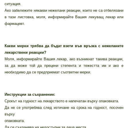
ситуация.
Ако забележите някакви нежелани реакции, които не са отбелязани
в тази листовка, моля, информирайте Вашия лекуващ лекар или
фармацевт.
Какви мерки трябва да бъдат взети във връзка с нежеланите
лекарствени реакции?
Моля, информирайте Вашия лекар, ако възникнат такива реакции,
за да може той да прецени степента и тежестта им и ако е
необходимо да се предприемат съответни мерки.
Инструкции за съхранение:
Срокът на годност на лекарството е напечатан върху опаковката.
Да не се употребява след изтичане на срока на годност, посочен
върху
опаковката.
Да се съхранява на недостъпни за деца места.