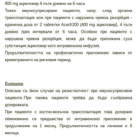
800 mg ацикловир 4 пъти дневно на 6 часа.
Тежко имуносупресирани пациенти, напр. след органна
трансплантация или при пациенти с нарушена чревна резорбция -
единична доза от 2 таблетки Асю®200 (400 mg ацикловир), 4 пъти
дневно през интервали от 6 часа. Особено при пациенти с
нарушена чревна резорбция, може да бъде приложена суха
субстанция ацикловир като интравенозна инфузия.
Продължителността на профилактично приложение зависи от
времетраенето на рисковия период.
Внимание
Описани са били случаи на резистентност при имуносупресивни
пациенти.:При такива пациенти трябва да бъде съобразена
дозировката.
При пациенти с костно-мозъчна трансплантация това дозиране
обикновенно се предшества от интравенозно приложение в
продължение на 1 месец. Продължителността на лечение е 6
месеца.