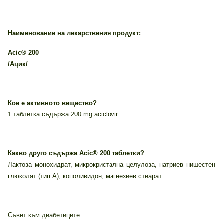
Наименование на лекарствения продукт:
Acic® 200
/Ацик/
Кое е активното вещество?
1 таблетка съдържа 200 mg aciclovir.
Какво друго съдържа Acic® 200 таблетки?
Лактоза монохидрат, микрокристална целулоза, натриев нишестен
глюколат (тип А), кополивидон, магнезиев стеарат.
Съвет към диабетиците: