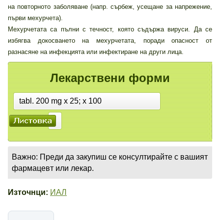
на повторното заболяване (напр. сърбеж, усещане за напрежение,
първи мехурчета).
Мехурчетата са пълни с течност, която съдържа вируси. Да се
избягва докосването на мехурчетата, поради опасност от
разнасяне на инфекцията или инфектиране на други лица.
Лекарствени форми
tabl. 200 mg x 25; x 100
Важно: Преди да закупиш се консултирайте с вашият
фармацевт или лекар.
Източнци:
ИАЛ