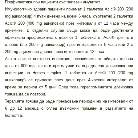
Профилактика при пациенти със запазен имунитет
Имунологично здрави пациенти
приемат 1 таблетка Acic® 200 (200
mg ацикловир) 4 пъти дневно на всеки 6 часа, съответно 2 таблетки
Acic® 200 (400 mg ацикповир) през интервали от 12 часа между
приемите. В отделни случаи също може да бъде достигната
ефективна профилактика с дози от 1 таблетка' от Acic® три пъти
дневно (3 х 200 mg ацикловир) през интервали от 8 часа или 2 х
200 mg ацикловир дневно през интервали от 12 часа.
Ако възникне повторна инфекция, независимо от общата дневна
доза от 800 mg, както и при случаи на определена дозировка при
инфекции на Herpes simplex -1 таблетка от Acic® 200 (200 mg
ацикловир) се прилагат през деня през 4-часови интервали от
време за период от 5 дни. След това гореспоменатата дозировка
трябва да се повтори.
Терапията трябва да бъде прекъсвана периодично на интервали от
6 до 12 месеца с оглед възможни промени в развитието на
болестта.