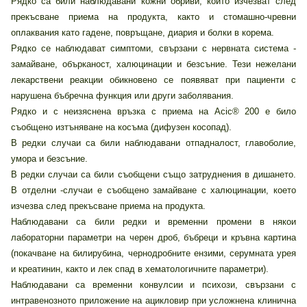
Рядко са били наблюдавани кожни обриви, които изчезват след
прекъсване приема на продукта, както и стомашно-чревни
оплаквания като гадене, повръщане, диария и болки в корема.
Рядко се наблюдават симптоми, свързани с нервната система -
замайване, обърканост, халюцинации и безсъние. Тези нежелани
лекарствени реакции обикновено се появяват при пациенти с
нарушена бъбречна функция или други заболявания.
Рядко и с неизяснена връзка с приема на Acic® 200 е било
съобщено изтъняване на косъма (дифузен косопад).
В редки случаи са били наблюдавани отпадналост, главоболие,
умора и безсъние.
В редки случаи са били съобщени също затруднения в дишането.
В отделни -случаи е съобщено замайване с халюцинации, което
изчезва след прекъсване приема на продукта.
Наблюдавани са били редки и временни промени в някои
лабораторни параметри на черен дроб, бъбреци и кръвна картина
(покачване на билирубина, чернодробните ензими, серумната урея
и креатинин, както и лек спад в хематологичните параметри).
Наблюдавани са временни конвулсии и психози, свързани с
интравенозното приложение на ацикловир при усложнена клинична