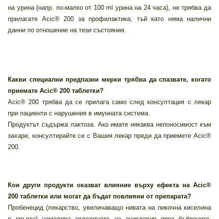
нa урина (напр. по-малко от 100 ml урина на 24 часа), не трябва да
прилагате Аcic® 200 за профилактика, тъй като няма налични
данни по отношение на тези състояния.
Какви специални предпазни мерки трябва да спазвате, когато
приемате Acic® 200 таблетки?
Acic® 200 трябва да се прилага само след консултация с лекар
при пациенти с нарушения в имунната система.
Продуктът съдържа лактоза. Ако имате някаква непоносимост към
захари, консултирайте се с Вашия лекар преди да приемете Acic®
200.
Кои други продукти оказват влияние върху ефекта на Acic®
200 таблетки или могат да бъдат повлияни от препарата?
Пробенецид (лекарство, увеличаващо нивата на пикочна киселина
в кръвта) намалява отделянето на ацикловир през бъбреците,