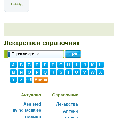
назад
Лекарствен справочник
A
B
C
D
E
F
G
H
I
J
K
L
M
N
O
P
Q
R
S
T
U
V
W
X
Y
Z
0-9
Всичк
и
Актуално
Справочник
Assisted
Лекарства
living facilities
Аптеки
Новини