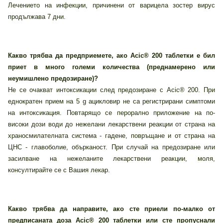
Лечението на инфекции, причинени от варицела зостер вирус
продължава 7 дни.
Какво трябва да предприемете, ако Acic® 200 таблетки е бил
приет в много големи количества (преднамерено или
неумишлено предозиране)?
Не се очакват интоксикации след предозиране с Acic® 200. При
еднократен прием на 5 g ацикловир не са регистрирани симптоми
на интоксикация. Повтарящо се перорално приложение на по-
високи дози води до нежелани лекарствени реакции от страна на
храносмилателната система - гадене, повръщане и от страна на
ЦНС - главоболие, обърканост. При случай на предозиране или
засилване на нежеланите лекарствени реакции, моля,
консултирайте се с Вашия лекар.
Какво трябва да направите, ако сте приели по-малко от
предписаната доза Acic® 200 таблетки или сте пропуснали