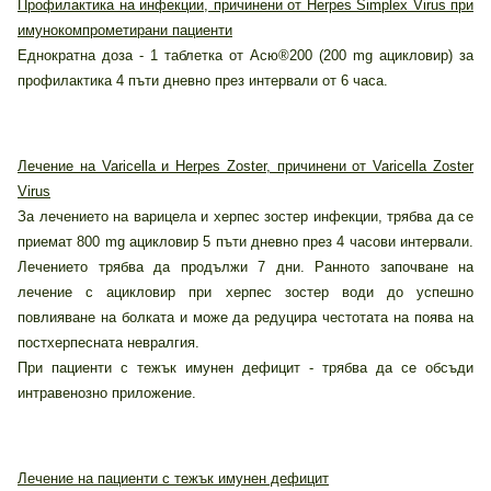
Профилактика на инфекции, причинени от Herpes Simplex Virus при
имунокомпрометирани пациенти
Еднократна доза - 1 таблетка от Асю®200 (200 mg ацикловир) за
профилактика 4 пъти дневно през интервали от 6 часа.
Лечение на Varicella и Herpes Zoster, причинени от Varicella Zoster
Virus
За лечението на варицела и херпес зостер инфекции, трябва да се
приемат 800 mg ацикловир 5 пъти дневно през 4 часови интервали.
Лечението трябва да продължи 7 дни. Ранното започване на
лечение с ацикловир при херпес зостер води до успешно
повлияване на болката и може да редуцира честотата на поява на
постхерпесната невралгия.
При пациенти с тежък имунен дефицит - трябва да се обсъди
интравенозно приложение.
Лечение на пациенти с тежък имунен дефицит