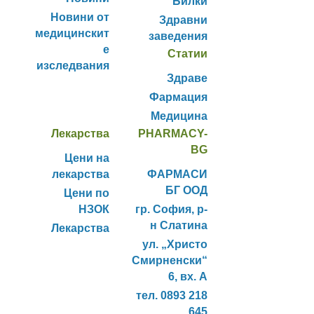
Билки
Новини от
Здравни
медицинскит
заведения
е
Статии
изследвания
Здраве
Фармация
Медицина
Лекарства
PHARMACY-
BG
Цени на
лекарства
ФАРМАСИ
БГ ООД
Цени по
НЗОК
гр. София, р-
н Слатина
Лекарства
ул. „Христо
Смирненски“
6, вх. А
тел. 0893 218
645