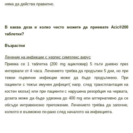
няма да действа правилно.
В каква доза и колко често можете да приемате Acic®200
таблетки?
Възрастни
Лечение на инфекции с херпес симплекс вирус
Приема се 1 таблетка (200 mg ацикловир) 5 пъти дневно през
интервали от 4 часа. Лечението трябва да продължи 5 дни, но при
тежки първични инфекции може да бъде продължено. При
пациенти с тежък имунен дефицит( напр. след трансплантация на
костен мозък) или при пациенти с нарушена резорбция на червата,
дозата може да бъде удвоена до 400 mg или алтернативно да се
обсъди интравенозно приложение. Лечението трябва да започне,
колкото е възможно по-рано след началото на инфекцията.