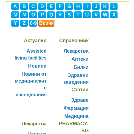
A
B
C
D
E
F
G
H
I
J
K
L
M
N
O
P
Q
R
S
T
U
V
W
X
Y
Z
0-9
Всичк
и
Актуално
Справочник
Assisted
Лекарства
living facilities
Аптеки
Новини
Билки
Новини от
Здравни
медицинскит
заведения
е
Статии
изследвания
Здраве
Фармация
Медицина
Лекарства
PHARMACY-
BG