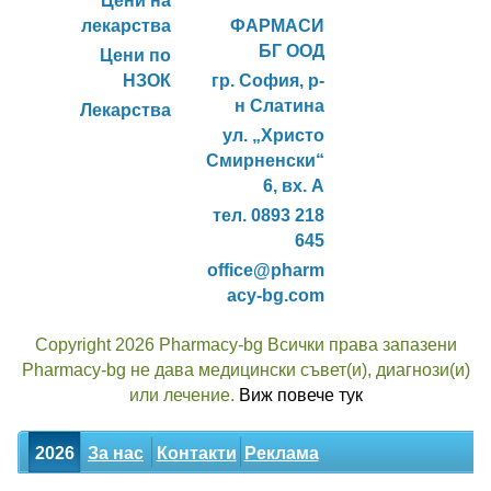
Цени на
лекарства
ФАРМАСИ
БГ ООД
Цени по
НЗОК
гр. София, р-
н Слатина
Лекарства
ул. „Христо
Смирненски“
6, вх. А
тел. 0893 218
645
office@pharm
acy-bg.com
Copyright 2026 Pharmacy-bg Всички права запазени
Pharmacy-bg не дава медицински съвет(и), диагнози(и)
или лечение.
Виж повече тук
2026
За нас
Контакти
Реклама