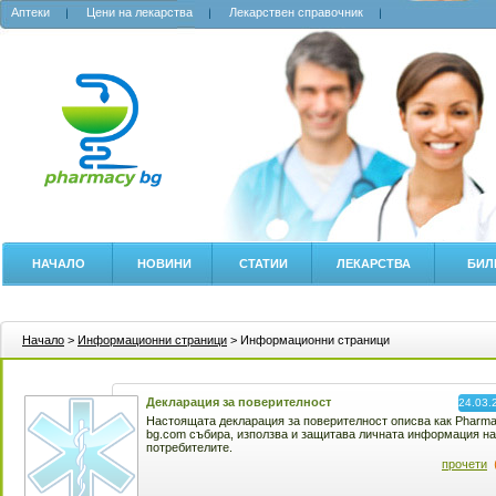
Аптеки
Цени на лекарства
Лекарствен справочник
НАЧАЛО
НОВИНИ
СТАТИИ
ЛЕКАРСТВА
БИЛ
Начало
>
Информационни страници
> Информационни страници
Декларация за поверителност
24.03.
Настоящата декларация за поверителност описва как Pharm
bg.com събира, използва и защитава личната информация на
потребителите.
прочети