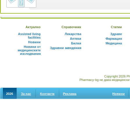
Актуално
Справочник
Статии
Assisted living
Лекарства
Здраве
facilities
Аптеки
Фармация
Новини
Билки
Медицина
Новини от
Здравни заведения
медицинските
изследвания
Copyright 2026 P
Pharmacy-bg не дава медицински 
2026
За нас
Контакти
Реклама
Новини