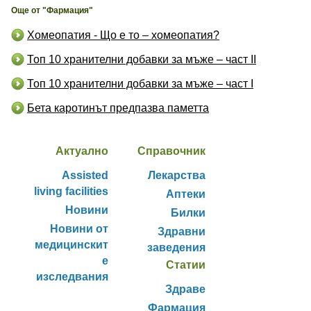
Още от "Фармация"
Хомеопатия - Що е то – хомеопатия?
Топ 10 хранителни добавки за мъже – част II
Топ 10 хранителни добавки за мъже – част I
Бета каротинът предпазва паметта
Актуално
Справочник
Assisted
Лекарства
living facilities
Аптеки
Новини
Билки
Новини от
Здравни
медицинскит
заведения
е
Статии
изследвания
Здраве
Фармация