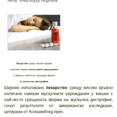
Автор: Александър Недялков
Лекарство
срещу високо кръвно
налягане намали
мускулните увреждания
у мишки с най-често срещаната форма
на
мускулна дистрофия
Широко използвано
лекарство
срещу високо кръвно
налягане намали мускулните увреждания у мишки с
най-често срещаната форма на мускулна дистрофия,
сочат резултатите от американско изследване,
цитирани от Асошиейтед прес.