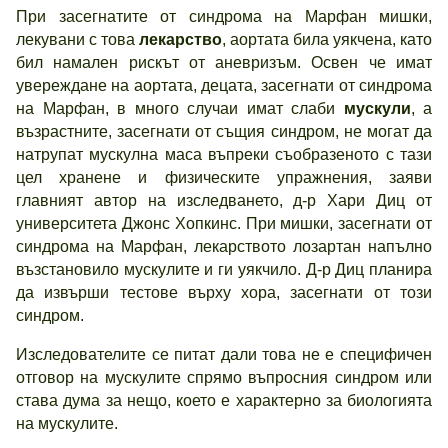
При засегнатите от синдрома на Марфан мишки,
лекувани с това
лекарство
, аортата била уякчена, като
бил намален рискът от аневризъм. Освен че имат
увереждане на аортата, децата, засегнати от синдрома
на Марфан, в много случаи имат слаби
мускули
, а
възрастните, засегнати от същия синдром, не могат да
натрупат мускулна маса въпреки съобразеното с тази
цел хранене и физическите упражнения, заяви
главният автор на изследването, д-р Хари Диц от
университета Джонс Хопкинс. При мишки, засегнати от
синдрома на Марфан, лекарството лозартан напълно
възстановило мускулите и ги уякчило. Д-р Диц планира
да извърши тестове върху хора, засегнати от този
синдром.
Изследователите се питат дали това не е специфичен
отговор на мускулите спрямо въпросния синдром или
става дума за нещо, което е характерно за биологията
на мускулите.