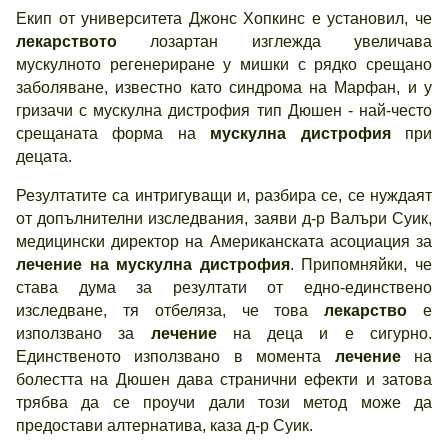
Екип от университета Джонс Хопкинс е установил, че
лекарството
лозартан изглежда увеличава
мускулното регенериране у мишки с рядко срещано
заболяване, известно като синдрома на Марфан, и у
гризачи с мускулна дистрофия тип Дюшен - най-често
срещаната форма на
мускулна дистрофия
при
децата.
Резултатите са интригуващи и, разбира се, се нуждаят
от допълнителни изследвания, заяви д-р Валъри Суик,
медицински директор на Американската асоциация за
лечение на мускулна дистрофия
. Припомняйки, че
става дума за резултати от едно-единствено
изследване, тя отбеляза, че това
лекарство
е
използвано за
лечение
на деца и е сигурно.
Единственото използвано в момента
лечение
на
болестта на Дюшен дава странични ефекти и затова
трябва да се проучи дали този метод може да
предостави алтернатива, каза д-р Суик.