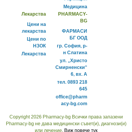
Медицина
Лекарства
PHARMACY-
BG
Цени на
лекарства
ФАРМАСИ
БГ ООД
Цени по
НЗОК
гр. София, р-
н Слатина
Лекарства
ул. „Христо
Смирненски“
6, вх. А
тел. 0893 218
645
office@pharm
acy-bg.com
Copyright 2026 Pharmacy-bg Всички права запазени
Pharmacy-bg не дава медицински съвет(и), диагнози(и)
или лечение.
Виж повече тук