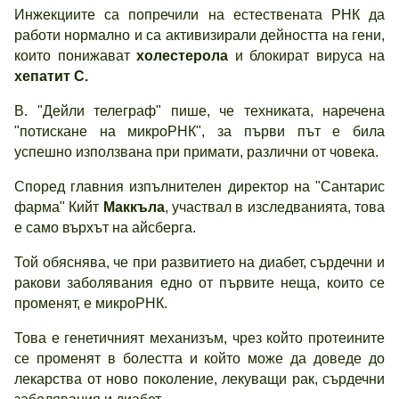
Инжекциите са попречили на естествената РНК да
работи нормално и са активизирали дейността на гени,
които понижават
холестерол
а
и блокират вируса на
хепатит С.
В. "Дейли телеграф" пише, че техниката, наречена
"потискане на микроРНК", за първи път е била
успешно използвана при примати, различни от човека.
Според главния изпълнителен директор на "Сантарис
фарма" Кийт
Маккъла
, участвал в изследванията, това
е само върхът на айсберга.
Той обяснява, че при развитието на диабет, сърдечни и
ракови заболявания едно от първите неща, които се
променят, е микроРНК.
Това е генетичният механизъм, чрез който протеините
се променят в болестта и който може да доведе до
лекарства от ново поколение, лекуващи рак, сърдечни