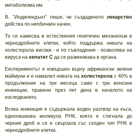
метаболизма им.
В. "Индипендънт" пише, че създаденото
лекарство
действа по необичаен начин.
То се намесва в естествения генетичен механизъм в
чернодробните клетки, който поддържа нивата на
холестерола високи - и по съвпадение - позволява на
вируса на
хепатит С
да се размножава в органа.
Експериментът е извършен върху африкански зелени
маймуни и е намалил нивата на
холестерола
с 40% в
продължение на три месеца само с три венозни
инжекции, правени през пет дена в началото на
изследването.
Всяка инжекция е съдържала воден разтвор на къса,
еднонишкова молекула РНК, която е стигнала до
черния дроб и се е свързала със сходен тип РНК в
чернодробните клетки.