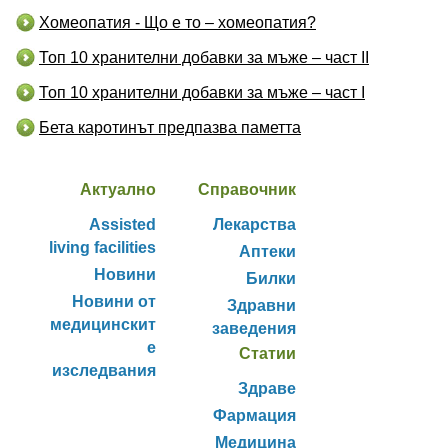
Хомеопатия - Що е то – хомеопатия?
Топ 10 хранителни добавки за мъже – част II
Топ 10 хранителни добавки за мъже – част I
Бета каротинът предпазва паметта
Актуално
Справочник
Assisted
Лекарства
living facilities
Аптеки
Новини
Билки
Новини от
Здравни
медицинскит
заведения
е
Статии
изследвания
Здраве
Фармация
Медицина