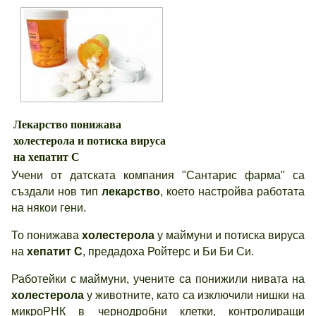
Лекарство понижава
холестерол
а и потиска вируса
на хепатит С
Учени от датската компания "Сантарис фарма" са
създали нов тип
лекарство
, което настройва работата
на някои гени.
То понижава
холестерол
а
у маймуни и потиска вируса
на
хепатит С
, предадоха Ройтерс и Би Би Си.
Работейки с маймуни, учените са понижили нивата на
холестерол
а
у животните, като са изключили нишки на
микроРНК в чернодробни клетки, контролиращи