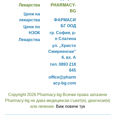
Лекарства
PHARMACY-
BG
Цени на
лекарства
ФАРМАСИ
БГ ООД
Цени по
НЗОК
гр. София, р-
н Слатина
Лекарства
ул. „Христо
Смирненски“
6, вх. А
тел. 0893 218
645
office@pharm
acy-bg.com
Copyright 2026 Pharmacy-bg Всички права запазени
Pharmacy-bg не дава медицински съвет(и), диагнози(и)
или лечение.
Виж повече тук