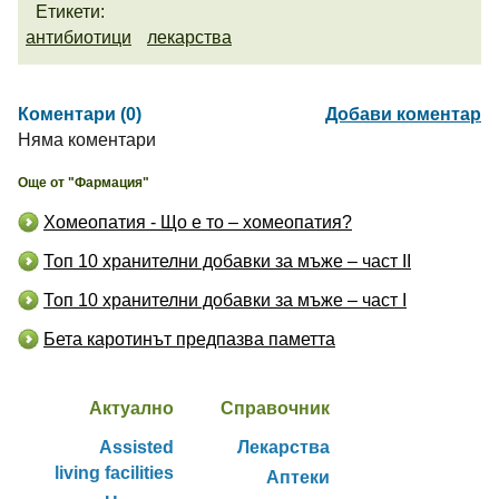
Етикети:
антибиотици
лекарства
Коментари (0)
Добави коментар
Няма коментари
Още от "Фармация"
Хомеопатия - Що е то – хомеопатия?
Топ 10 хранителни добавки за мъже – част II
Топ 10 хранителни добавки за мъже – част I
Бета каротинът предпазва паметта
Актуално
Справочник
Assisted
Лекарства
living facilities
Аптеки