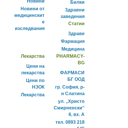
Новини
Билки
Новини от
Здравни
медицинскит
заведения
е
Статии
изследвания
Здраве
Фармация
Медицина
Лекарства
PHARMACY-
BG
Цени на
лекарства
ФАРМАСИ
БГ ООД
Цени по
НЗОК
гр. София, р-
н Слатина
Лекарства
ул. „Христо
Смирненски“
6, вх. А
тел. 0893 218