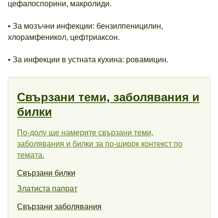
цефалоспорини, макролиди.
• За мозъчни инфекции: бензилпеницилин,
хлорамфеникол, цефтриаксон.
• За инфекции в устната кухина: ровамицин.
Свързани теми, заболявания и
билки
По-долу ще намерите свързани теми,
заболявания и билки за по-широк контекст по
темата.
Свързани билки
Златиста папрат
Свързани заболявания