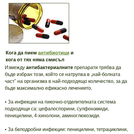
Кога да пием
антибиотици
и
кога от тях няма смисъл
Измежду
антибактериалните
препарати трябва да
бъде избран този, който се натрупва в „най-болната
част" на организма в най-подходящо количество, за да
бъде максимално ефикасно лечението.
• За инфекции на пикочно-отделителната система
подходящи са: цефалоспорини, сулфонамиди,
пеницилини, 4-хинолони, аминоглюкозиди.
• За белодробни инфекции: пеницилини, тетрациклини,