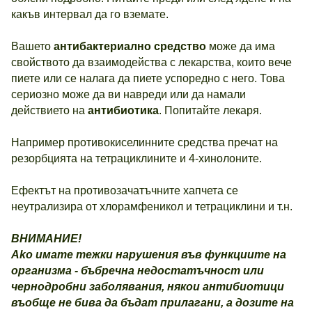
какъв интервал да го вземате.
Вашето
антибактериално средство
може да има
свойството да взаимодейства с лекарства, които вече
пиете или се налага да пиете успоредно с него. Това
сериозно може да ви навреди или да намали
действието на
антибиотика
. Попитайте лекаря.
Например противокиселинните средства пречат на
резорбцията на тетрациклините и 4-хинолоните.
Ефектът на противозачатъчните хапчета се
неутрализира от хлорамфеникол и тетрациклини и т.н.
ВНИМАНИЕ!
Ako имате тежки нарушения във функциите на
организма - бъбречна недостатъчност или
чернодробни заболявания, някои антибиотици
въобще не бива да бъдат прилагани, а дозите на