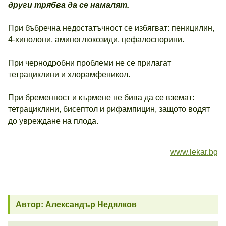
други трябва да се намалят.
При бъбречна недостатъчност се избягват: пеницилин,
4-хинолони, аминоглюкозиди, цефалоспорини.
При чернодробни проблеми не се прилагат
тетрациклини и хлорамфеникол.
При бременност и кърмене не бива да се вземат:
тетрациклини, бисептол и рифампицин, защото водят
до увреждане на плода.
www.lekar.bg
Автор: Александър Недялков