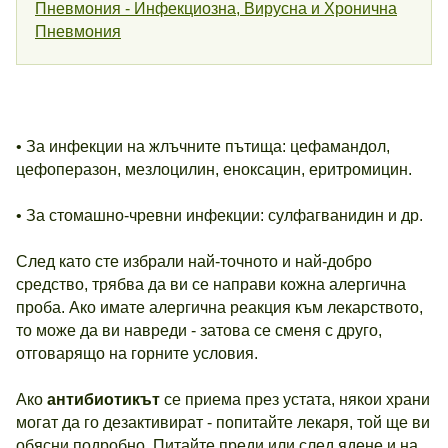
Пневмония - Инфекциозна, Вирусна и Хронична
Пневмония
• За инфекции на жлъчните пътища: цефамандол,
цефоперазон, мезлоцилин, еноксацин, еритромицин.
• За стомашно-чревни инфекции: сулфагванидин и др.
След като сте избрали най-точното и най-добро
средство, трябва да ви се направи кожна алергична
проба. Ако имате алергична реакция към лекарството,
то може да ви навреди - затова се сменя с друго,
отговарящо на горните условия.
Ако
антибиотикът
се приема през устата, някои храни
могат да го дезактивират - попитайте лекаря, той ще ви
обясни подробно. Питайте преди или след ядене и на