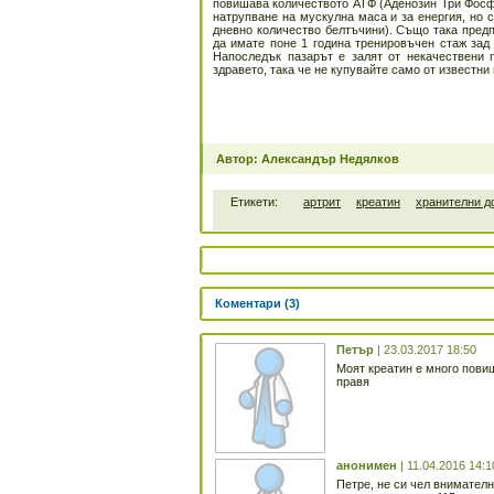
повишава количеството АТФ (Аденозин Три Фосфат
натрупване на мускулна маса и за енергия, но
дневно количество белтъчини). Също така предп
да имате поне 1 година тренировъчен стаж зад
Напоследък пазарът е залят от некачествени 
здравето, така че не купувайте само от известни
Автор: Александър Недялков
Етикети:
артрит
креатин
хранителни д
Коментари (3)
Петър
| 23.03.2017 18:50
Моят креатин е много повиш
правя
анонимен
| 11.04.2016 14:1
Петре, не си чел внимателн