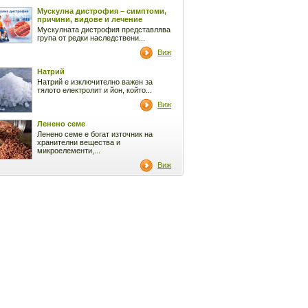
Мускулна дистрофия – симптоми,
причини, видове и лечение
Мускулната дистрофия представлява
група от редки наследствени...
Виж
Натрий
Натрий е изключително важен за
тялото електролит и йон, който...
Виж
Ленено семе
Ленено семе е богат източник на
хранителни вещества и
микроелементи,...
Виж