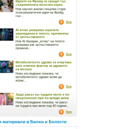
Идеите на Фройд се срещат със
съвременната мозъчна наука
Нов научен анализ свързва стари
психоаналитични идеи на Фройд
със...
Виж
AI атлас разкрива скритите
увреждания в тялото, причинени
от затлъстяването
Нов AI-базиран „атлас“ на тялото
разкрива как затлъстяването
променя...
Виж
Метаболитното здраве се очертава
като ключов фактор за здравето
на мозъка
Ново изследване показва, че
метаболитното здраве може да
играе...
Виж
Защо ракът на гърдата често е по-
смъртоносен при по-млади жени
Ново изследване показва, че ракът
на гърдата при жени под 40 години...
Виж
 материали в Билки и Болести