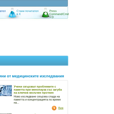
ател
Стани почитател
Press
в X
Command/Cmd
+ D
ини от медицинските изследвания
Учени свързват проблемите с
паметта при менопауза със загуба
на ключов мозъчен протеин
Ново изследване свързва спада на
паметта и концентрацията по време
на...
Виж