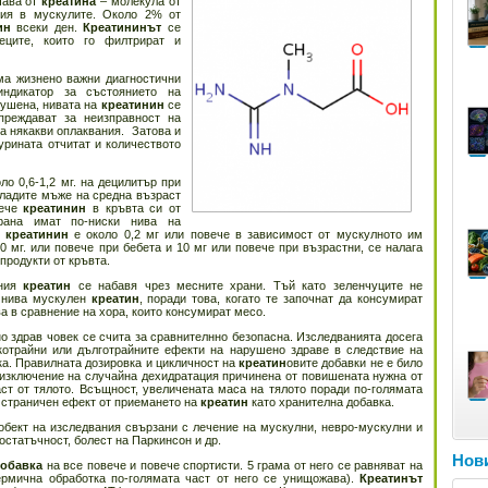
чава от
креатина
– молекула от
гия в мускулите. Около 2% от
ин
всеки ден.
Креатининът
се
еците, които го филтрират и
а жизнено важни диагностични
дикатор за състоянието на
рушена, нивата на
креатинин
се
реждават за неизправност на
а някакви оплаквания. Затова и
урината отчитат и количеството
ло 0,6-1,2 мг. на децилитър при
Младите мъже на средна възраст
вече
креатинин
в кръвта си от
трана имат по-ниски нива на
а
креатинин
е около 0,2 мг или повече в зависимост от мускулното им
0 мг. или повече при бебета и 10 мг или повече при възрастни, се налага
продукти от кръвта.
жния
креатин
се набавя чрез месните храни. Тъй като зеленчуците не
и нива мускулен
креатин
, поради това, когато те започнат да консумират
ва в сравнение на хора, които консумират месо.
о здрав човек се счита за сравнителнно безопасна. Изследванията досега
котрайни или дълготрайните ефекти на нарушено здраве в следствие на
ка. Правилната дозировка и цикличност на
креатин
овите добавки не е било
изключение на случайна дехидратация причинена от повишената нужна от
ст от тялото. Всъщност, увеличената маса на тялото поради по-голямата
 страничен ефект от приемането на
креатин
като хранителна добавка.
бект на изследвания свързани с лечение на мускулни, невро-мускулни и
остатъчност, болест на Паркинсон и др.
Нови
добавка
на все повече и повече спортисти. 5 грама от него се равняват на
ермична обработка по-голямата част от него се унищожава).
Креатинът