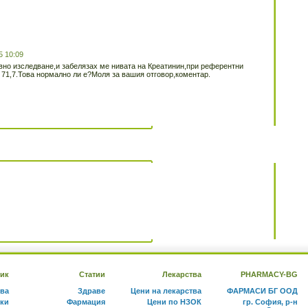
5 10:09
вно изследване,и забелязах ме нивата на Креатинин,при референтни
 71,7.Това нормално ли е?Моля за вашия отговор,коментар.
ик
Статии
Лекарства
PHARMACY-BG
тва
Здраве
Цени на лекарства
ФАРМАСИ БГ ООД
ки
Фармация
Цени по НЗОК
гр. София, р-н