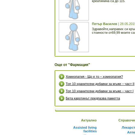
креатинина са до 115.
Петър Василев
| 28.05.201
Здравейте,направих си кръ
стоиности от69,99 моите са
Още от "Фармация"
Хомеопатия - Що е то – хомеопатия?
Топ 10 хранителни добавки за мъже – част II
Топ 10 хранителни добавки за мъже – част I
Бета каротинът предпазва паметта
Актуално
Справочн
Assisted living
Лекарс
facilities
Апте