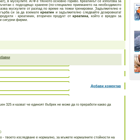
), в мускулите. АТФ е тяхното основно гориво. Креатинът се използва за
 съчетан с подходящо хранене (по-специално приемането на необходимото
азва мускулите от разпад по време на тежки тренировки. Задължително е
 гърба си за да вземате
креатин
и задължително следвайте дозировката!
продукти - креатинин, вторичен продукт от
креатина
, който е вреден за
 и сигурни фирми.
обавки
Добави коментар
ен 325 и казват че единоят бъбрек не може да го преработи какво да
0
о - твоето изследване е нормално, за мъжете нормалните стойности на