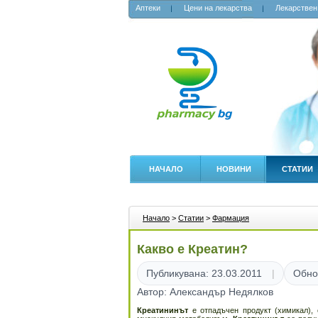
Аптеки
Цени на лекарства
Лекарствен
НАЧАЛО
НОВИНИ
СТАТИИ
Начало
>
Статии
>
Фармация
Какво е Креатин?
Публикувана: 23.03.2011
Обно
Автор: Александър Недялков
Креатининът
е
отпадъчен продукт (химикал),