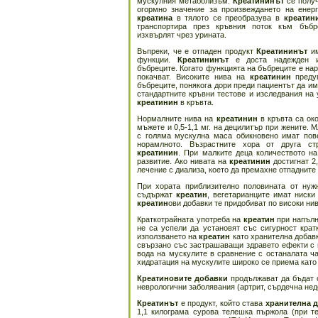
мускулния метаболизъм.
Креатининът
се полу
огормно значение за произвеждането на енер
креатина
в тялото се преобразува в
креатин
транспортира през кръвния поток към бъбр
изхвърлят чрез урината.
Въпреки, че е отпаден продукт
Креатининът
им
функции.
Креатининът
е доста надежден ин
бъбреците. Когато функцията на бъбреците е на
покачват. Високите нива на
креатинин
предуп
бъбреците, понякога дори преди пациентът да им
стандартните кръвни тестове и изследвания на 
креатинин
в кръвта.
Нормалните нива на
креатинин
в кръвта са око
мъжете и 0,5-1,1 мг. на децилитър при жените. 
с голяма мускулна маса обикновено имат по
норамлното. Възрастните хора от друга с
креатинин
. При малките деца количеството н
развитие. Ако нивата на
креатинин
достигнат 2,
лечение с диализа, което да премахне отпадните 
При хората приблизително половината от ну
съдържат
креатин
, вегетарианците имат ниск
креатин
ови добавки те придобиват по високи ни
Краткотрайната употреба на
креатин
при напълн
не са успели да установят със сигурност крат
използването на
креатин
като хранителна добав
свързано със застрашаващи здравето ефекти с 
вода на мускулите в сравнение с останалата ча
хидратация на мускулите широко се приема като
Креатиновите добавки
продължават да бъдат о
неврологични заболявания (артрит, сърдечна нед
Креатинът
е продукт, който става
хранителна 
1,1 килограма сурова телешка пържола (при т