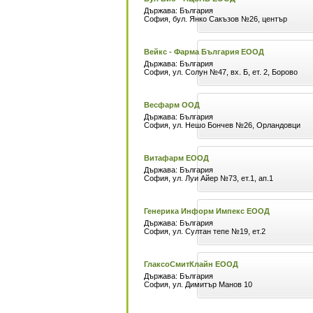
Държава: България
София, бул. Янко Сакъзов №26, център
Вейкс - Фарма България ЕООД
Държава: България
София, ул. Солун №47, вх. Б, ет. 2, Борово
Весфарм ООД
Държава: България
София, ул. Нешо Бончев №26, Орландовци
Витафарм ЕООД
Държава: България
София, ул. Луи Айер №73, ет.1, ап.1
Генерика Информ Импекс ЕООД
Държава: България
София, ул. Султан тепе №19, ет.2
ГлаксоСмитКлайн ЕООД
Държава: България
София, ул. Димитър Манов 10