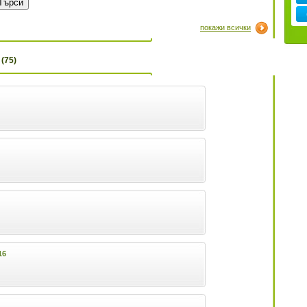
покажи всички
(75)
16