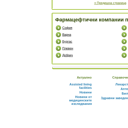
« Предишна страница
Фармацефтични компании п
София
Варна
Бургас
Плевен
Добрич
Актуално
Справочн
Assisted living
Лекарс
facilities
Апте
Новини
Бил
Новини от
Здравни заведе
медицинските
изследвания