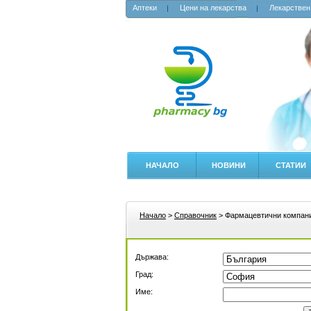
Аптеки
Цени на лекарства
Лекарствен
НАЧАЛО
НОВИНИ
СТАТИИ
Начало
>
Справочник
> Фармацевтични компан
Държава:
Град:
Име: