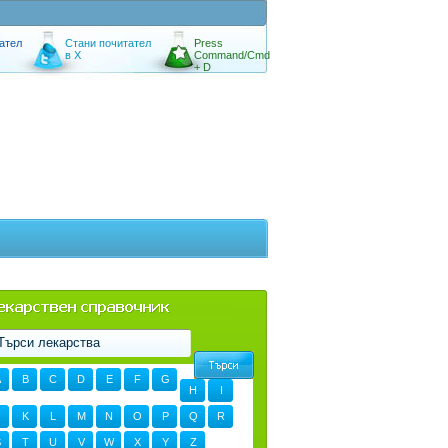
ател
Стани почитател
Press
в X
Command/Cmd
+ D
A
B
C
D
E
F
G
H
I
K
L
M
N
O
P
Q
R
S
T
U
V
W
X
Y
Z