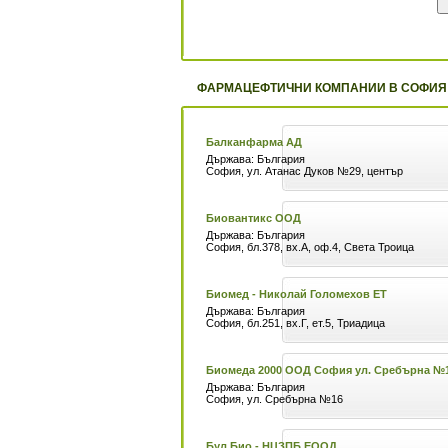
ФАРМАЦЕФТИЧНИ КОМПАНИИ В СОФИЯ 
Балканфарма АД
Държава: България
София, ул. Атанас Дуков №29, център
Биовантикс ООД
Държава: България
София, бл.378, вх.А, оф.4, Света Троица
Биомед - Николай Голомехов ЕТ
Държава: България
София, бл.251, вх.Г, ет.5, Триадица
Биомеда 2000 ООД София ул. Сребърна №
Държава: България
София, ул. Сребърна №16
Бул Био - НЦЗПБ ЕООД