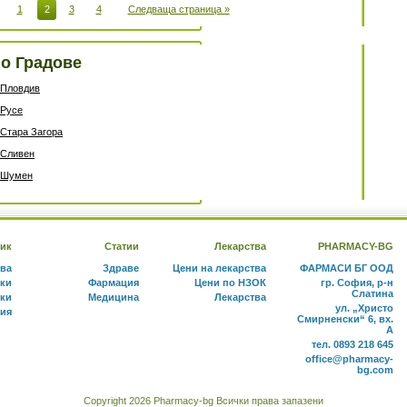
1
2
3
4
Следваща страница »
о Градове
Пловдив
Русе
Стара Загора
Сливен
Шумен
ик
Статии
Лекарства
PHARMACY-BG
тва
Здраве
Цени на лекарства
ФАРМАСИ БГ ООД
ки
Фармация
Цени по НЗОК
гр. София, р-н
Слатина
ки
Медицина
Лекарства
ул. „Христо
ния
Смирненски“ 6, вх.
А
тел. 0893 218 645
office@pharmacy-
bg.com
Copyright 2026 Pharmacy-bg Всички права запазени