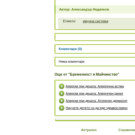
Автор: Александър Недялков
Етикети:
имунна система
Коментари (0)
Няма коментари
Още от "Бременност и Майчинство"
Алергии при децата: Алергична астма
Алергии при децата: Алергичен ринит
Алергии при децата: Атопичен дерматит
Научете детето си да яде здравословно
Актуално
Справочн