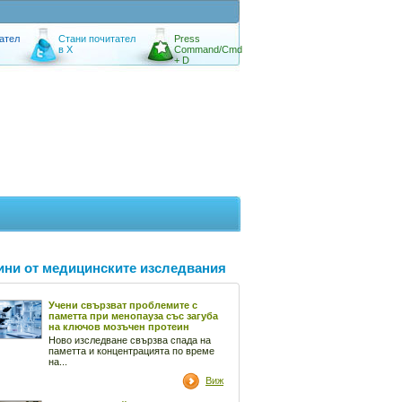
ател
Стани почитател
Press
в X
Command/Cmd
+ D
ини от медицинските изследвания
Учени свързват проблемите с
паметта при менопауза със загуба
на ключов мозъчен протеин
Ново изследване свързва спада на
паметта и концентрацията по време
на...
Виж