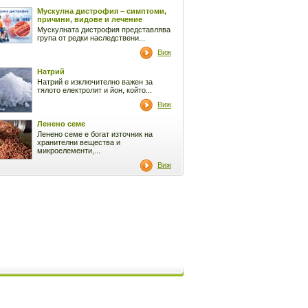
Мускулна дистрофия – симптоми,
причини, видове и лечение
Мускулната дистрофия представлява
група от редки наследствени...
Виж
Натрий
Натрий е изключително важен за
тялото електролит и йон, който...
Виж
Ленено семе
Ленено семе е богат източник на
хранителни вещества и
микроелементи,...
Виж