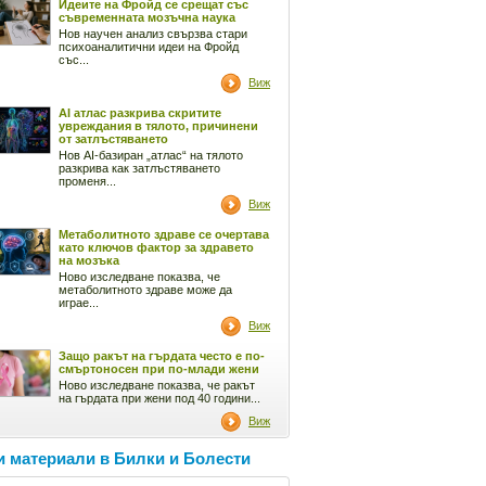
Идеите на Фройд се срещат със
съвременната мозъчна наука
Нов научен анализ свързва стари
психоаналитични идеи на Фройд
със...
Виж
AI атлас разкрива скритите
увреждания в тялото, причинени
от затлъстяването
Нов AI-базиран „атлас“ на тялото
разкрива как затлъстяването
променя...
Виж
Метаболитното здраве се очертава
като ключов фактор за здравето
на мозъка
Ново изследване показва, че
метаболитното здраве може да
играе...
Виж
Защо ракът на гърдата често е по-
смъртоносен при по-млади жени
Ново изследване показва, че ракът
на гърдата при жени под 40 години...
Виж
 материали в Билки и Болести