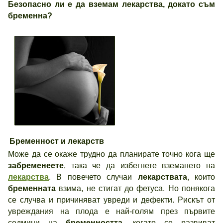
Безопасно ли е да вземам лекарства, докато съм
бременна?
Бременност и лекарств
Може да се окаже трудно да планирате точно кога ще
забременеете
, така че да избегнете вземането на
лекарства
. В повечето случаи
лекарствата
, които
бременната
взима, не стигат до фетуса. Но понякога
се случва и причиняват увреди и дефекти. Рискът от
увреждания на плода е най-голям през първите
седмици на
бременността
, когато се развиват