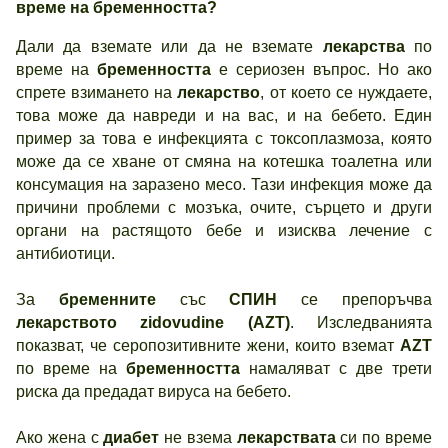
време на бременността?
Дали да вземате или да не вземате
лекарства
по
време на
бременността
е сериозен въпрос. Но ако
спрете взимането на
лекарство
, от което се нуждаете,
това може да навреди и на вас, и на бебето. Един
пример за това е инфекцията с токсоплазмоза, която
може да се хване от смяна на котешка тоалетна или
консумация на заразено месо. Тази инфекция може да
причини проблеми с мозъка, очите, сърцето и други
органи на растящото бебе и изисква лечение с
антибиотици.
За
бременните
със
СПИН
се препоръчва
лекарството
zidovudine (AZT)
. Изследванията
показват, че серопозитивните жени, които вземат
AZT
по време на
бременността
намаляват с две трети
риска да предадат вируса на бебето.
Ако жена с
диабет
не взема
лекарствата
си по време