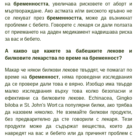
на
бременността
, увеличава рисковете от аборт и
мъртвораждане. Ако астмата и/ли високото кръвно не
се лекуват през
бременността
, може да възникнат
проблеми с бебето. Говорете с лекаря си дали ползата
от приемането на даден медикамент надвишава риска
за вас и бебето.
А какво ще кажете за бабешките лекове и
билковите лекарства по време на бременност?
Макар че някои билкови лекове твърдят, че помагат по
време на
бременност
, няма проведени изследвания
да се провери дали това е вярно. Изобщо има твърде
малко изследвания върху това колко безопасни и
ефективни са билковите лекове. Echinacea, Gingko
biloba и St. John's Wort са популярни билки, ако трябва
да назовем няколко. Не вземайте билкови продукти,
без предварително да сте говорили с лекаря. Тези
продукти може да съдържат вещества, които да
навредят на вас и бебето или да причинят проблем с