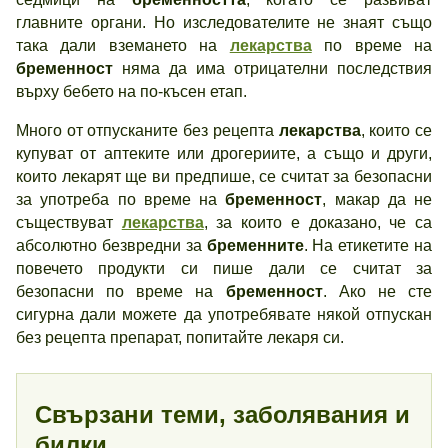
главните органи. Но изследователите не знаят също
така дали вземането на
лекарства
по време на
бременност
няма да има отрицателни последствия
върху бебето на по-късен етап.
Много от отпусканите без рецепта
лекарства
, които се
купуват от аптеките или дрогериите, а също и други,
които лекарят ще ви предпише, се считат за безопасни
за употреба по време на
бременност
, макар да не
съществуват
лекарства
, за които е доказано, че са
абсолютно безвредни за
бременните
. На етикетите на
повечето продукти си пише дали се считат за
безопасни по време на
бременност
. Ако не сте
сигурна дали можете да употребявате някой отпускан
без рецепта препарат, попитайте лекаря си.
Свързани теми, заболявания и
билки