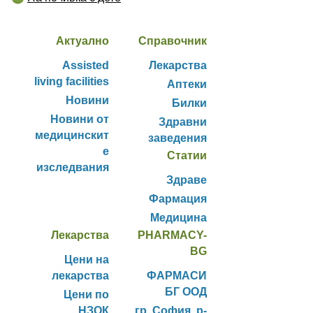
Актуално
Справочник
Assisted
Лекарства
living facilities
Аптеки
Новини
Билки
Новини от
Здравни
медицинскит
заведения
е
Статии
изследвания
Здраве
Фармация
Медицина
Лекарства
PHARMACY-
BG
Цени на
лекарства
ФАРМАСИ
БГ ООД
Цени по
НЗОК
гр. София, р-