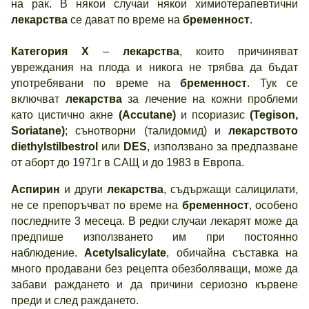
на рак. В някои случаи някои химиотерапевтични
лекарства
се дават по време на
бременност
.
Категория Х
–
лекарства
, които причиняват
увреждания на плода и никога не трябва да бъдат
употребявани по време на
бременност
. Тук се
включват
лекарства
за лечение на кожни проблеми
като цистично акне
(Accutane)
и псориазис
(Tegison,
Soriatane)
; сънотворни (талидомид) и
лекарството
diethylstilbestrol
или
DES
, използвано за предпазване
от аборт до 1971г в САЩ и до 1983 в Европа.
Аспирин
и други
лекарства
, съдържащи салицилати,
не се препоръчват по време на
бременност
, особено
последните 3 месеца. В редки случаи лекарят може да
предпише използването им при постоянно
наблюдение.
Acetylsalicylate
, обичайна съставка на
много продавани без рецепта обезболяващи, може да
забави раждането и да причини сериозно кървене
преди и след раждането.