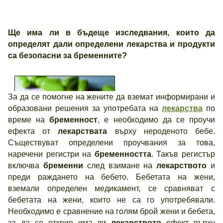
Ще има ли в бъдеще изследвания, които да
определят дали определени лекарства и продукти
са безопасни за бременните?
За да се помогне на жените да вземат информирани и
образовани решения за употребата на
лекарства
по
време на
бременност
, е необходимо да се проучи
ефекта от
лекарствата
върху нероденото бебе.
Съществуват определени проучвания за това,
наречени регистри на
бременността
. Такъв регистър
включва
бременни
след взимане на
лекарството
и
Дали да вземате или да не
преди раждането на бебето. Бебетата на жени,
вземате лекарства по
вземали определен медикамент, се сравняват с
време на бременността е
бебетата на жени, които не са го употребявали.
сериозен въпрос.
Необходимо е сравнение на голям брой жени и бебета,
за да се открие има ли
лекарството
ефект върху