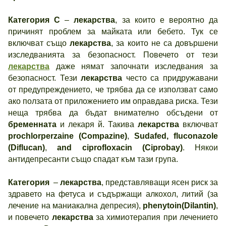
Категория С
–
лекарства
, за които е вероятно да
причинят проблем за майката или бебето. Тук се
включват също
лекарства
, за които не са довършени
изследванията за безопасност. Повечето от тези
лекарства
даже нямат започнати изследвания за
безопасност. Тези
лекарства
често са придружавани
от предупреждението, че трябва да се използват само
ако ползата от приложението им оправдава риска. Тези
неща трябва да бъдат внимателно обсъдени от
бременната
и лекаря й. Такива
лекарства
включват
prochlorperzaine
(Compazine)
,
Sudafed, fluconazole
(Diflucan)
,
and ciprofloxacin (Ciprobay)
. Някои
антидепресанти също спадат към тази група.
Категория
–
лекарства
, представляващи ясен риск за
здравето на фетуса и съдържащи алкохол, литий (за
лечение на маниакална депресия),
phenytoin(Dilantin)
,
и повечето
лекарства
за химиотерапия при лечението