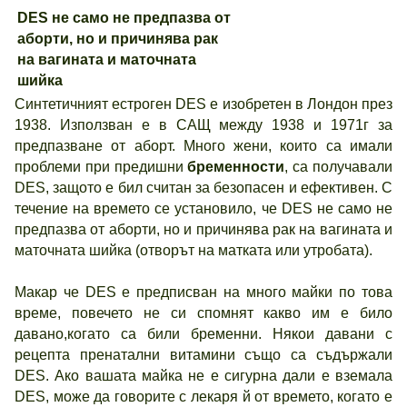
DES не само не предпазва от
аборти, но и причинява рак
на вагината и маточната
шийка
Синтетичният естроген DES е изобретен в Лондон през
1938. Използван е в САЩ между 1938 и 1971г за
предпазване от аборт. Много жени, които са имали
проблеми при предишни
бременности
, са получавали
DES, защото е бил считан за безопасен и ефективен. С
течение на времето се установило, че DES не само не
предпазва от аборти, но и причинява рак на вагината и
маточната шийка (отворът на матката или утробата).
Макар че DES е предписван на много майки по това
време, повечето не си спомнят какво им е било
давано,когато са били бременни. Някои давани с
рецепта пренатални витамини също са съдържали
DES. Ако вашата майка не е сигурна дали е вземала
DES, може да говорите с лекаря й от времето, когато е