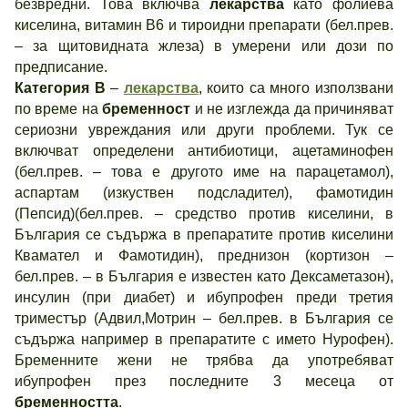
безвредни. Това включва
лекарства
като фолиева
киселина, витамин В6 и тироидни препарати (бел.прев.
– за щитовидната жлеза) в умерени или дози по
предписание.
Категория В
–
лекарства
, които са много използвани
по време на
бременност
и не изглежда да причиняват
сериозни увреждания или други проблеми. Тук се
включват определени антибиотици, ацетаминофен
(бел.прев. – това е другото име на парацетамол),
аспартам (изкуствен подсладител), фамотидин
(Пепсид)(бел.прев. – средство против киселини, в
България се съдържа в препаратите против киселини
Квамател и Фамотидин), преднизон (кортизон –
бел.прев. – в България е известен като Дексаметазон),
инсулин (при диабет) и ибупрофен преди третия
триместър (Адвил,Мотрин – бел.прев. в България се
съдържа например в препаратите с името Нурофен).
Бременните жени не трябва да употребяват
ибупрофен през последните 3 месеца от
бременността
.