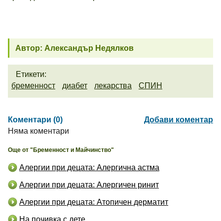
Автор: Александър Недялков
Етикети:
бременност
диабет
лекарства
СПИН
Коментари (0)
Добави коментар
Няма коментари
Още от "Бременност и Майчинство"
Алергии при децата: Алергична астма
Алергии при децата: Алергичен ринит
Алергии при децата: Атопичен дерматит
На почивка с дете