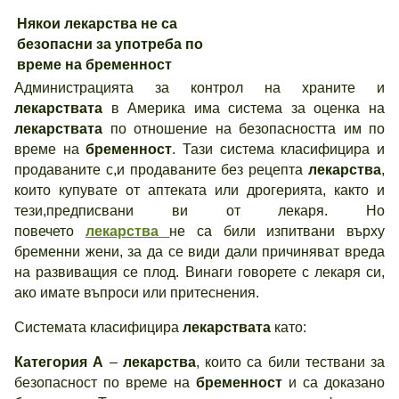
Някои лекарства не са
безопасни за употреба по
време на бременност
Администрацията за контрол на храните и
лекарствата
в Америка има система за оценка на
лекарствата
по отношение на безопасността им по
време на
бременност
. Тази система класифицира и
продаваните с,и продаваните без рецепта
лекарства
,
които купувате от аптеката или дрогерията, както и
тези,предписвани ви от лекаря. Но
повечето
лекарства
не са били изпитвани върху
бременни жени, за да се види дали причиняват вреда
на развиващия се плод. Винаги говорете с лекаря си,
ако имате въпроси или притеснения.
Системата класифицира
лекарствата
като:
Категория А
–
лекарства
, които са били тествани за
безопасност по време на
бременност
и са доказано