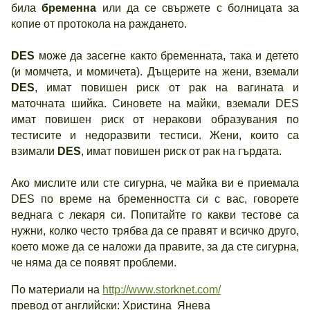
била
бременна
или да се свържете с болницата за
копие от протокола на раждането.
DES
може да засегне както бременната, така и детето
(и момчета, и момичета). Дъщерите на жени, вземали
DES
, имат повишен риск от рак на вагината и
маточната шийка. Синовете на майки, вземали DES
имат повишен риск от неракови образувания по
тестисите и недоразвити тестиси. Жени, които са
взимали
DES
, имат повишен риск от рак на гърдата.
Ако мислите или сте сигурна, че майка ви е приемала
DES по време на бременността си с вас, говорете
веднага с лекаря си. Попитайте го какви тестове са
нужни, колко често трябва да се правят и всичко друго,
което може да се наложи да правите, за да сте сигурна,
че няма да се появят проблеми.
По материали на
http://www.storknet.com/
превод от английски: Христина Янева