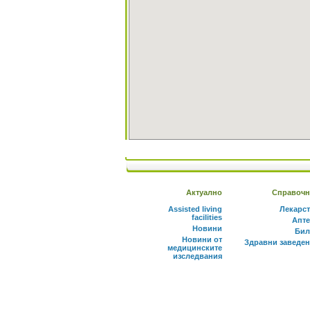
Актуално
Справочн
Assisted living
Лекарс
facilities
Апте
Новини
Бил
Новини от
Здравни заведе
медицинските
изследвания