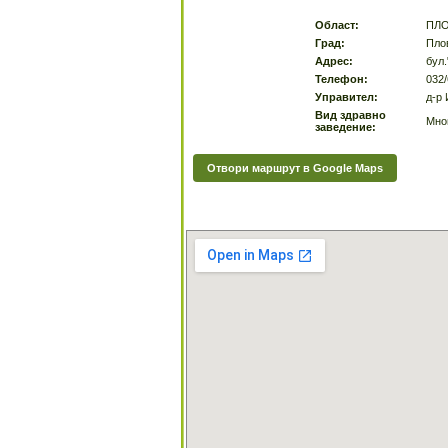
Област:
ПЛ
Град:
Пло
Адрес:
бул
Телефон:
032/
Управител:
д-р
Вид здравно
Мно
заведение:
Отвори маршрут в Google Maps