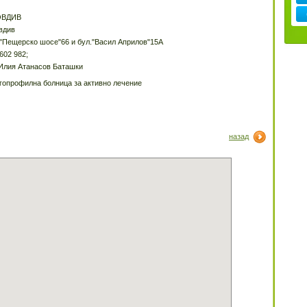
ОВДИВ
вдив
."Пещерско шосе"66 и бул."Васил Априлов"15А
602 982;
 Илия Атанасов Баташки
гопрофилна болница за активно лечение
назад