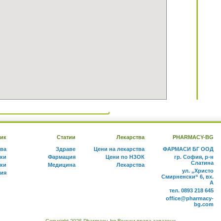
ик
Статии
Лекарства
PHARMACY-BG
тва
Здраве
Цени на лекарства
ФАРМАСИ БГ ООД
ки
Фармация
Цени по НЗОК
гр. София, р-н
Слатина
ки
Медицина
Лекарства
ул. „Христо
ния
Смирненски“ 6, вх.
А
тел. 0893 218 645
office@pharmacy-
bg.com