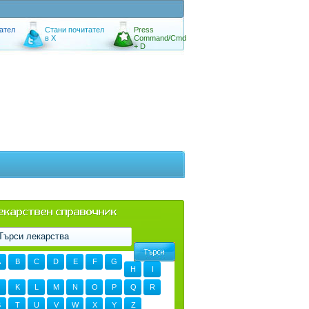
ател
Стани почитател
Press
в X
Command/Cmd
+ D
A
B
C
D
E
F
G
H
I
K
L
M
N
O
P
Q
R
S
T
U
V
W
X
Y
Z