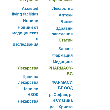
Assisted
Лекарства
living facilities
Аптеки
Новини
Билки
Новини от
Здравни
медицинскит
заведения
е
Статии
изследвания
Здраве
Фармация
Медицина
Лекарства
PHARMACY-
BG
Цени на
лекарства
ФАРМАСИ
БГ ООД
Цени по
НЗОК
гр. София, р-
н Слатина
Лекарства
ул. „Христо