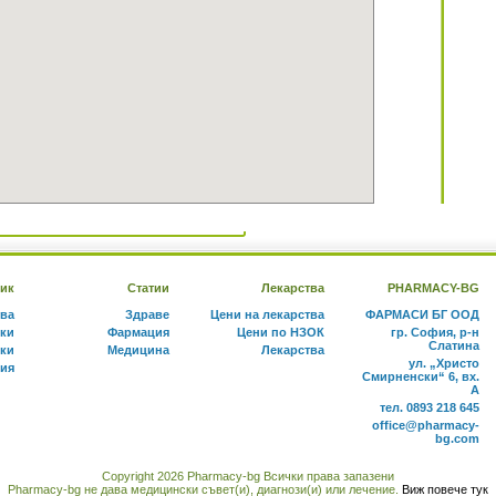
ик
Статии
Лекарства
PHARMACY-BG
тва
Здраве
Цени на лекарства
ФАРМАСИ БГ ООД
ки
Фармация
Цени по НЗОК
гр. София, р-н
Слатина
ки
Медицина
Лекарства
ул. „Христо
ния
Смирненски“ 6, вх.
А
тел. 0893 218 645
office@pharmacy-
bg.com
Copyright 2026 Pharmacy-bg Всички права запазени
Pharmacy-bg не дава медицински съвет(и), диагнози(и) или лечение.
Виж повече тук