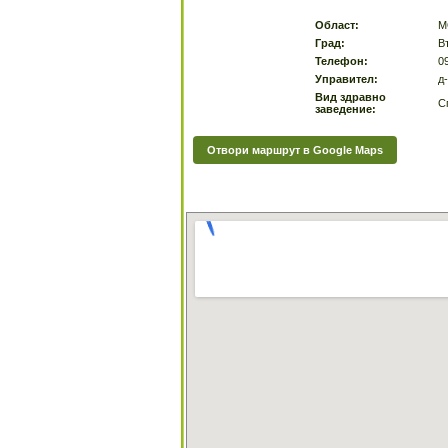
Област:
М
Град:
В
Телефон:
0
Управител:
д
Вид здравно
С
заведение:
Отвори маршрут в Google Maps