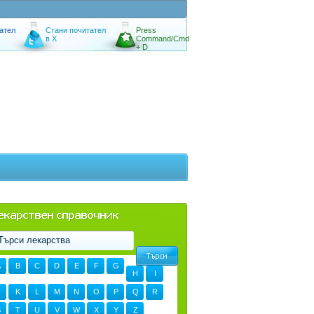
ател
Стани почитател
Press
в X
Command/Cmd
+ D
A
B
C
D
E
F
G
H
I
K
L
M
N
O
P
Q
R
S
T
U
V
W
X
Y
Z