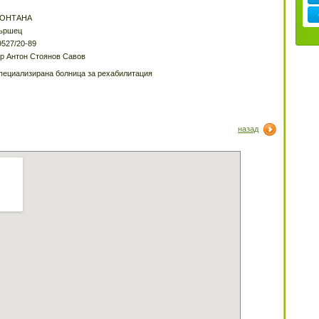
ОНТАНА
ършец
9527/20-89
-р Антон Стоянов Савов
пециализирана болница за рехабилитация
назад