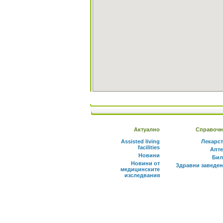
Актуално
Справочн
Assisted living
Лекарс
facilities
Апте
Новини
Бил
Новини от
Здравни заведе
медицинските
изследвания