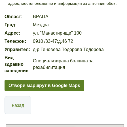
адрес, местоположение и информация за аптечния обект.
Област:
ВРАЦА
Град:
Мездра
Адрес:
ул. "Манастирище" 100
Телефон:
0910 /33-47;д.46 72
Управител:
д-р Геновева Тодорова Тодорова
Вид
Специализирана болница за
здравно
рехабилитация
заведение:
Отвори маршрут в Google Maps
назад