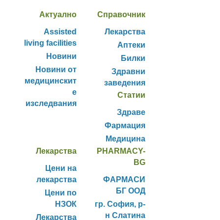
Актуално
Справочник
Assisted
Лекарства
living facilities
Аптеки
Новини
Билки
Новини от
Здравни
медицинскит
заведения
е
Статии
изследвания
Здраве
Фармация
Медицина
Лекарства
PHARMACY-
BG
Цени на
лекарства
ФАРМАСИ
БГ ООД
Цени по
НЗОК
гр. София, р-
н Слатина
Лекарства