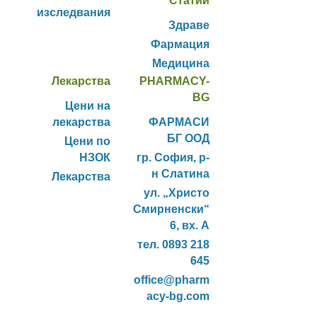
Статии
изследвания
Здраве
Фармация
Медицина
Лекарства
PHARMACY-
BG
Цени на
лекарства
ФАРМАСИ
БГ ООД
Цени по
НЗОК
гр. София, р-
н Слатина
Лекарства
ул. „Христо
Смирненски“
6, вх. А
тел. 0893 218
645
office@pharm
acy-bg.com