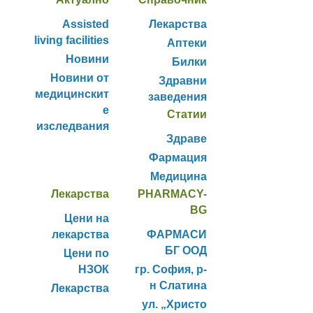
Assisted
Лекарства
living facilities
Аптеки
Новини
Билки
Новини от
Здравни
медицинскит
заведения
е
Статии
изследвания
Здраве
Фармация
Медицина
Лекарства
PHARMACY-
BG
Цени на
лекарства
ФАРМАСИ
БГ ООД
Цени по
НЗОК
гр. София, р-
н Слатина
Лекарства
ул. „Христо