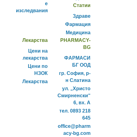
е
Статии
изследвания
Здраве
Фармация
Медицина
Лекарства
PHARMACY-
BG
Цени на
лекарства
ФАРМАСИ
БГ ООД
Цени по
НЗОК
гр. София, р-
н Слатина
Лекарства
ул. „Христо
Смирненски“
6, вх. А
тел. 0893 218
645
office@pharm
acy-bg.com