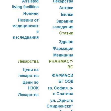
Assisted
Лекарства
living facilities
Аптеки
Новини
Билки
Новини от
Здравни
медицинскит
заведения
е
Статии
изследвания
Здраве
Фармация
Медицина
Лекарства
PHARMACY-
BG
Цени на
лекарства
ФАРМАСИ
БГ ООД
Цени по
НЗОК
гр. София, р-
н Слатина
Лекарства
ул. „Христо
Смирненски“