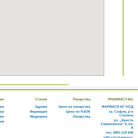
ик
Статии
Лекарства
PHARMACY-BG
тва
Здраве
Цени на лекарства
ФАРМАСИ БГ ООД
ки
Фармация
Цени по НЗОК
гр. София, р-н
Слатина
ки
Медицина
Лекарства
ул. „Христо
ния
Смирненски“ 6, вх.
А
тел. 0893 218 645
office@pharmacy-