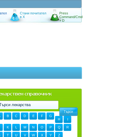
ател
Стани почитател
Press
в X
Command/Cmd
+ D
A
B
C
D
E
F
G
H
I
K
L
M
N
O
P
Q
R
S
T
U
V
W
X
Y
Z