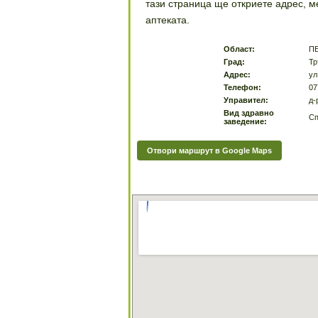
тази страница ще откриете адрес, 
аптеката.
Област:
П
Град:
Тр
Адрес:
ул
Телефон:
07
Управител:
д-
Вид здравно
Сп
заведение:
Отвори маршрут в Google Maps