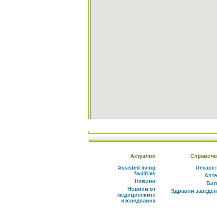
Актуално
Справочн
Assisted living
Лекарс
facilities
Апте
Новини
Бил
Новини от
Здравни заведе
медицинските
изследвания