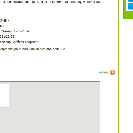
местоположение на карта и налична информация за
ЕРНИК
ън
. "Атанас Ботев" 14
731/21-75
р Лазар Стойков Георгиев
ециализирана болница за активно лечение
назад