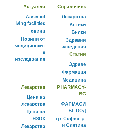
Актуално
Справочник
Assisted
Лекарства
living facilities
Аптеки
Новини
Билки
Новини от
Здравни
медицинскит
заведения
е
Статии
изследвания
Здраве
Фармация
Медицина
Лекарства
PHARMACY-
BG
Цени на
лекарства
ФАРМАСИ
БГ ООД
Цени по
НЗОК
гр. София, р-
н Слатина
Лекарства