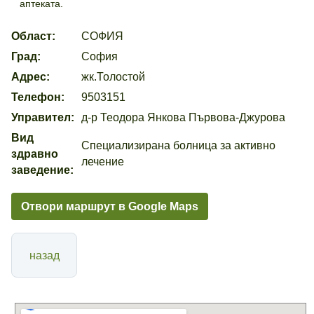
аптеката.
Област:
СОФИЯ
Град:
София
Адрес:
жк.Толостой
Телефон:
9503151
Управител:
д-р Теодора Янкова Първова-Джурова
Вид
Специализирана болница за активно
здравно
лечение
заведение:
Отвори маршрут в Google Maps
назад