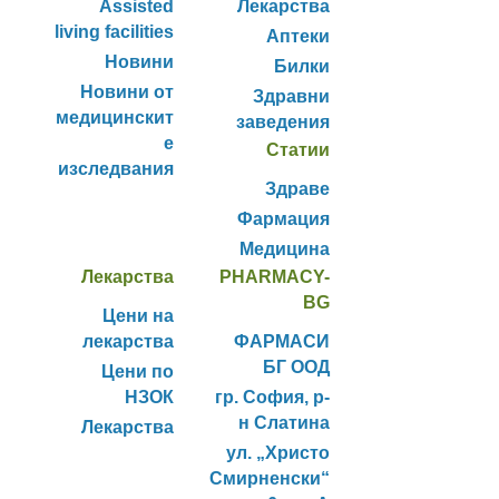
Assisted
Лекарства
living facilities
Аптеки
Новини
Билки
Новини от
Здравни
медицинскит
заведения
е
Статии
изследвания
Здраве
Фармация
Медицина
Лекарства
PHARMACY-
BG
Цени на
лекарства
ФАРМАСИ
БГ ООД
Цени по
НЗОК
гр. София, р-
н Слатина
Лекарства
ул. „Христо
Смирненски“