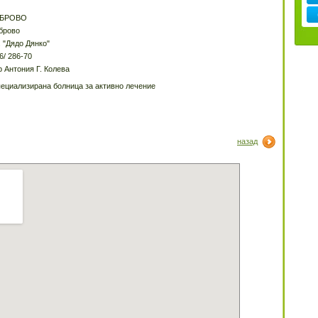
АБРОВО
брово
. "Дядо Дянко"
6/ 286-70
р Антония Г. Колева
ециализирана болница за активно лечение
назад