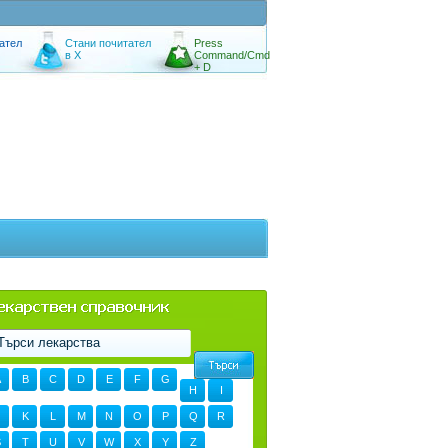
ател
Стани почитател
Press
в X
Command/Cmd
+ D
A
B
C
D
E
F
G
H
I
K
L
M
N
O
P
Q
R
S
T
U
V
W
X
Y
Z