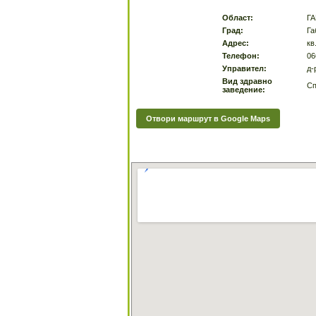
Област:
Г
Град:
Га
Адрес:
кв
Телефон:
06
Управител:
д-
Вид здравно
Сп
заведение:
Отвори маршрут в Google Maps