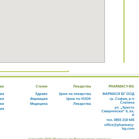
ик
Статии
Лекарства
PHARMACY-BG
тва
Здраве
Цени на лекарства
ФАРМАСИ БГ ООД
ки
Фармация
Цени по НЗОК
гр. София, р-н
Слатина
ки
Медицина
Лекарства
ул. „Христо
ния
Смирненски“ 6, вх.
А
тел. 0893 218 645
office@pharmacy-
bg.com