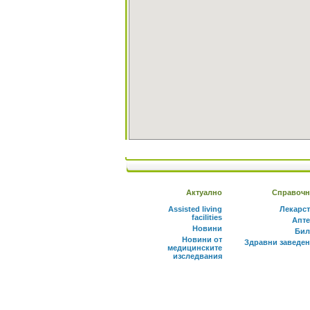
Актуално
Справочн
Assisted living
Лекарс
facilities
Апте
Новини
Бил
Новини от
Здравни заведе
медицинските
изследвания