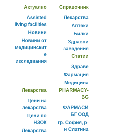
Актуално
Справочник
Assisted
Лекарства
living facilities
Аптеки
Новини
Билки
Новини от
Здравни
медицинскит
заведения
е
Статии
изследвания
Здраве
Фармация
Медицина
Лекарства
PHARMACY-
BG
Цени на
лекарства
ФАРМАСИ
БГ ООД
Цени по
НЗОК
гр. София, р-
н Слатина
Лекарства