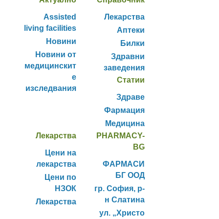
Assisted
Лекарства
living facilities
Аптеки
Новини
Билки
Новини от
Здравни
медицинскит
заведения
е
Статии
изследвания
Здраве
Фармация
Медицина
Лекарства
PHARMACY-
BG
Цени на
лекарства
ФАРМАСИ
БГ ООД
Цени по
НЗОК
гр. София, р-
н Слатина
Лекарства
ул. „Христо