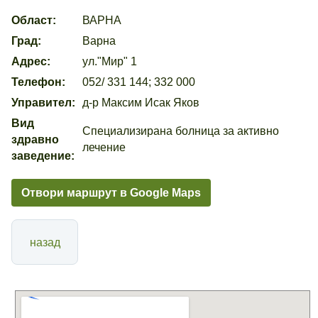
Област:
ВАРНА
Град:
Варна
Адрес:
ул."Мир" 1
Телефон:
052/ 331 144; 332 000
Управител:
д-р Максим Исак Яков
Вид
Специализирана болница за активно
здравно
лечение
заведение:
Отвори маршрут в Google Maps
назад