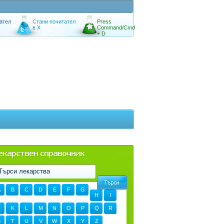
ател
Стани почитател
Press
в X
Command/Cmd
+ D
A
B
C
D
E
F
G
H
I
K
L
M
N
O
P
Q
R
S
T
U
V
W
X
Y
Z