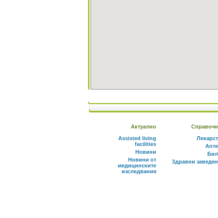
Актуално
Справочн
Assisted living
Лекарс
facilities
Апте
Новини
Бил
Новини от
Здравни заведе
медицинските
изследвания