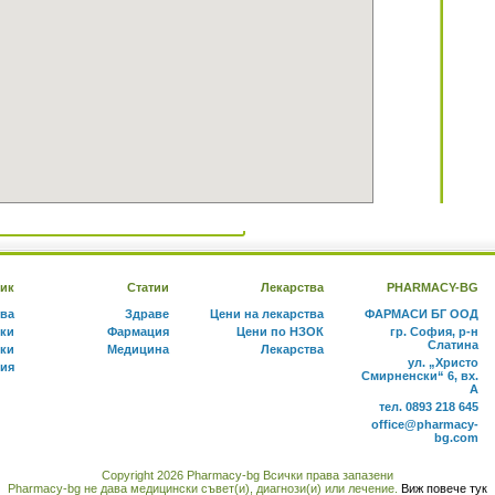
ик
Статии
Лекарства
PHARMACY-BG
тва
Здраве
Цени на лекарства
ФАРМАСИ БГ ООД
ки
Фармация
Цени по НЗОК
гр. София, р-н
Слатина
ки
Медицина
Лекарства
ул. „Христо
ния
Смирненски“ 6, вх.
А
тел. 0893 218 645
office@pharmacy-
bg.com
Copyright 2026 Pharmacy-bg Всички права запазени
Pharmacy-bg не дава медицински съвет(и), диагнози(и) или лечение.
Виж повече тук