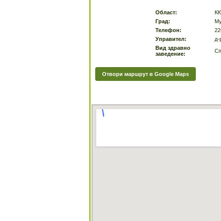
Област:
К
Град:
Му
Телефон:
22
Управител:
д-
Вид здравно
Сп
заведение:
Отвори маршрут в Google Maps