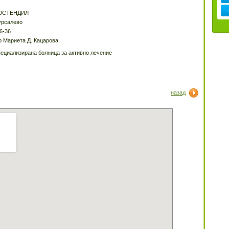
ЮСТЕНДИЛ
рсалево
6-36
р Мариета Д. Кацарова
ециализирана болница за активно лечение
назад