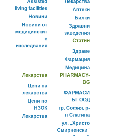
Assisted
Лекарства
living facilities
Аптеки
Новини
Билки
Новини от
Здравни
медицинскит
заведения
е
Статии
изследвания
Здраве
Фармация
Медицина
Лекарства
PHARMACY-
BG
Цени на
лекарства
ФАРМАСИ
БГ ООД
Цени по
НЗОК
гр. София, р-
н Слатина
Лекарства
ул. „Христо
Смирненски“