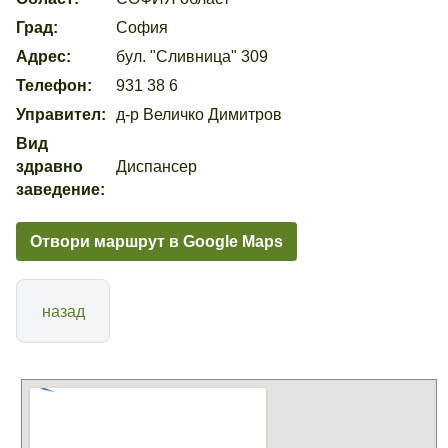
Град:
София
Адрес:
бул. "Сливница" 309
Телефон:
931 38 6
Управител:
д-р Величко Димитров
Вид
здравно
Диспансер
заведение:
Отвори маршрут в Google Maps
назад